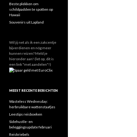
Beste plekken om
schildpadden te spotten op
Hawaii
Souvenirs uit Lapland
Wil jij net als ik een zakcentje
bijverdienen en nóg meer
kunnen reizen? Meld je
hieronder aan! (let op, dit is
een link "met aandelen"!)
MEEST RECENTE BERICHTEN
Wasteless Wednesday:
herbruikbare wattenstaafjes
Leestips reisboeken
Sidehustle- en
beleggingsupdate februari
Reiskriebels