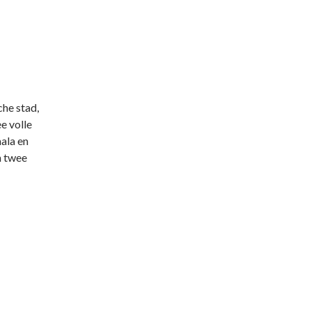
che stad,
e volle
ala en
n twee