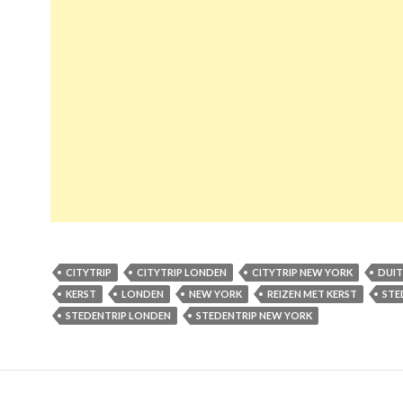
CITYTRIP
CITYTRIP LONDEN
CITYTRIP NEW YORK
DUI
KERST
LONDEN
NEW YORK
REIZEN MET KERST
STE
STEDENTRIP LONDEN
STEDENTRIP NEW YORK