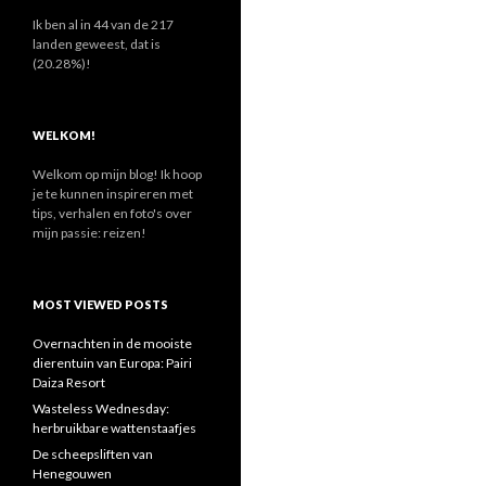
n
a
Ik ben al in 44 van de 217
a
landen geweest, dat is
r
(20.28%)!
:
WELKOM!
Welkom op mijn blog! Ik hoop
je te kunnen inspireren met
tips, verhalen en foto's over
mijn passie: reizen!
MOST VIEWED POSTS
Overnachten in de mooiste
dierentuin van Europa: Pairi
Daiza Resort
Wasteless Wednesday:
herbruikbare wattenstaafjes
De scheepsliften van
Henegouwen