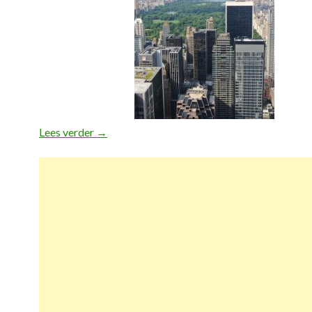
Lees verder
Favoriete foto’s #5
→