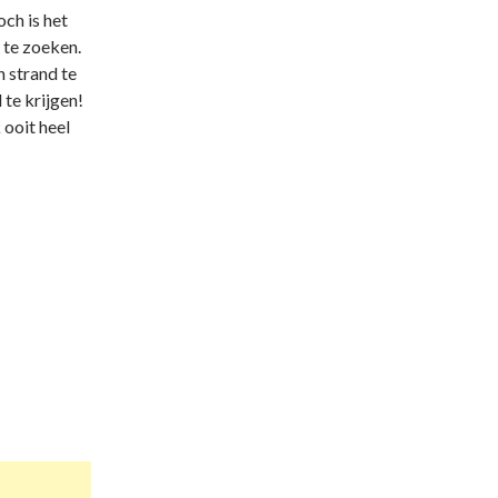
och is het
 te zoeken.
h strand te
 te krijgen!
ooit heel