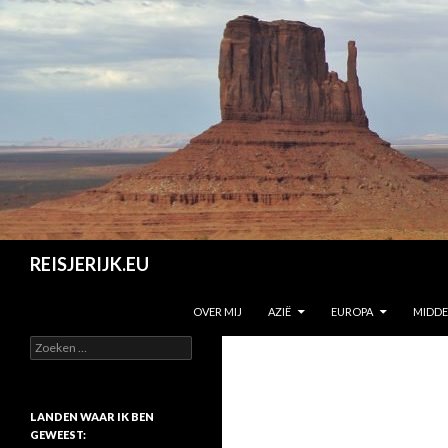
Zoeken
REISJERIJK.EU
SPRING NAAR INHOUD
OVER MIJ
AZIË
EUROPA
MIDD
Z
o
e
k
e
LANDEN WAAR IK BEN
n
GEWEEST: