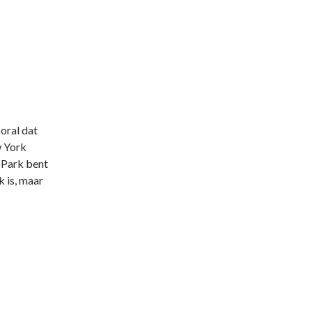
oral dat
w York
l Park bent
k is, maar