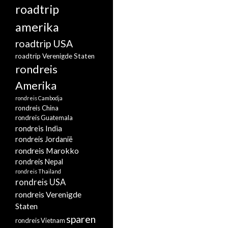
roadtrip
amerika
roadtrip USA
roadtrip Verenigde Staten
rondreis
Amerika
rondreis Cambodja
rondreis China
rondreis Guatemala
rondreis India
rondreis Jordanië
rondreis Marokko
rondreis Nepal
rondreis Thailand
rondreis USA
rondreis Verenigde
Staten
sparen
rondreis Vietnam