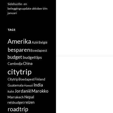
Sidehustle- en
beleggingsupdate oktober t/m
januari
TAGS
Amerika
Azië
België
besparen
Boedapest
budget
budgettips
China
Cambodja
citytrip
Citytrip Boedapest
Finland
India
Guatemala
Hawaii
Jordanië
Marokko
Italië
Nepal
Marrakech
reizen
reisbudget
roadtrip