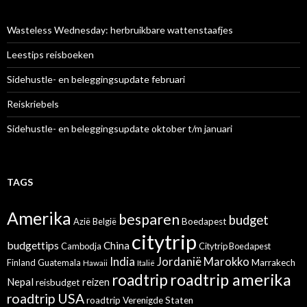
Wasteless Wednesday: herbruikbare wattenstaafjes
Leestips reisboeken
Sidehustle- en beleggingsupdate februari
Reiskriebels
Sidehustle- en beleggingsupdate oktober t/m januari
TAGS
Amerika
besparen
budget
Azië
België
Boedapest
citytrip
budgettips
China
Cambodja
Citytrip Boedapest
India
Jordanië
Marokko
Finland
Guatemala
Marrakech
Hawaii
Italië
roadtrip amerika
roadtrip
Nepal
reizen
reisbudget
roadtrip USA
roadtrip Verenigde Staten