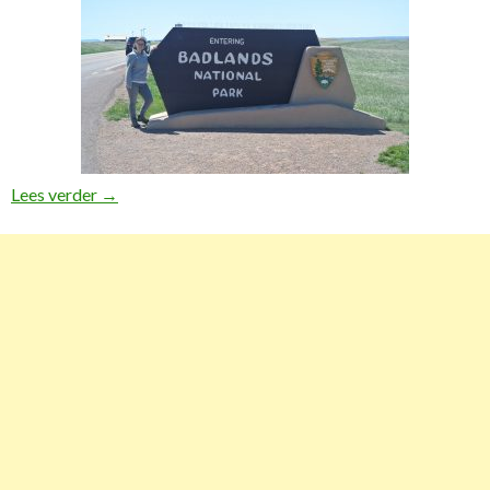
Lees verder
Fotodagboek Amerika en Hawaii
→