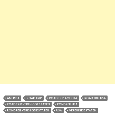
AMERIKA
ROADTRIP
ROADTRIP AMERIKA
ROADTRIP USA
ROADTRIP VERENIGDE STATEN
RONDREIS USA
RONDREIS VERENIGDE STATEN
USA
VERENIGDE STATEN