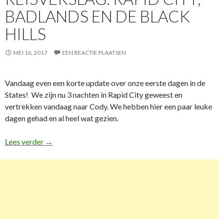
BADLANDS EN DE BLACK
HILLS
MEI 16, 2017
EEN REACTIE PLAATSEN
Vandaag even een korte update over onze eerste dagen in de
States! We zijn nu 3 nachten in Rapid City geweest en
vertrekken vandaag naar Cody. We hebben hier een paar leuke
dagen gehad en al heel wat gezien.
Lees verder
Reisverslag: Rapid City, Badlands en de Black Hills
→