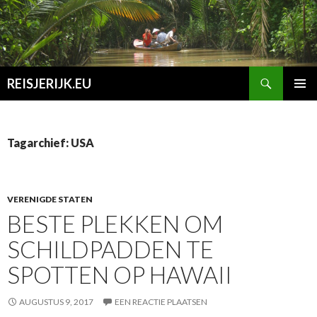
Zoeken
REISJERIJK.EU
SPRING
PRIMAI
NAAR
MENU
INHOUD
Tagarchief: USA
VERENIGDE STATEN
BESTE PLEKKEN OM
SCHILDPADDEN TE
SPOTTEN OP HAWAII
AUGUSTUS 9, 2017
EEN REACTIE PLAATSEN