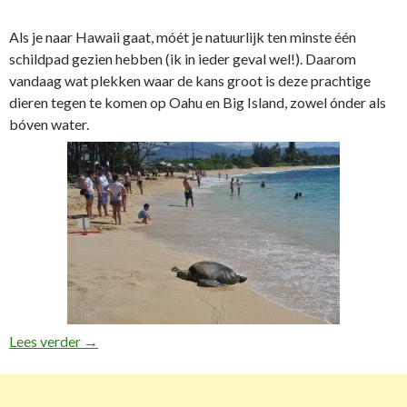
Als je naar Hawaii gaat, móét je natuurlijk ten minste één
schildpad gezien hebben (ik in ieder geval wel!). Daarom
vandaag wat plekken waar de kans groot is deze prachtige
dieren tegen te komen op Oahu en Big Island, zowel ónder als
bóven water.
Lees verder
Beste plekken om schildpadden te spotten op Hawai
→