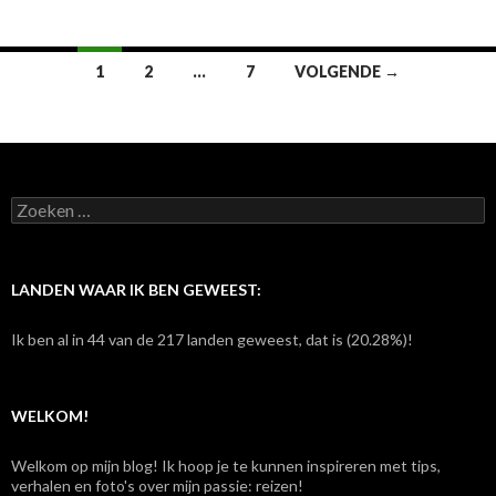
1
2
…
7
VOLGENDE →
Berichtennavigatie
Z
o
e
k
e
LANDEN WAAR IK BEN GEWEEST:
n
n
Ik ben al in 44 van de 217 landen geweest, dat is (20.28%)!
a
a
r
:
WELKOM!
Welkom op mijn blog! Ik hoop je te kunnen inspireren met tips,
verhalen en foto's over mijn passie: reizen!