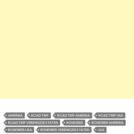
AMERIKA
ROADTRIP
ROADTRIP AMERIKA
ROADTRIP USA
ROADTRIP VERENIGDE STATEN
RONDREIS
RONDREIS AMERIKA
RONDREIS USA
RONDREIS VERENIGDE STATEN
USA