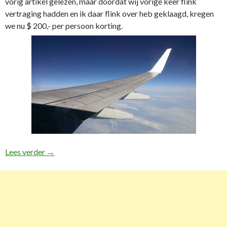
vorig artikel gelezen, maar doordat wij vorige keer flink
vertraging hadden en ik daar flink over heb geklaagd, kregen
we nu $ 200,- per persoon korting.
Lees verder
Review: vlucht van Amsterdam naar Dallas met Amer
→