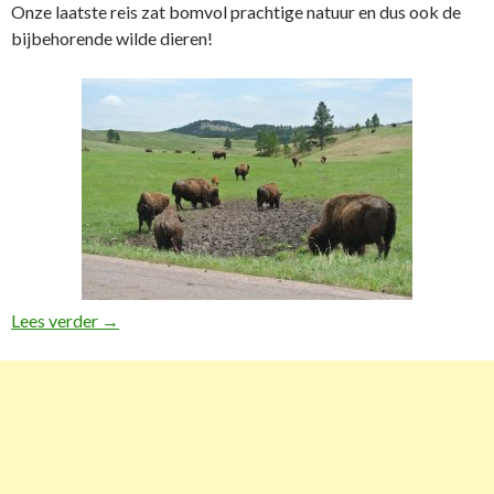
Onze laatste reis zat bomvol prachtige natuur en dus ook de
bijbehorende wilde dieren!
Lees verder
Wild spotten in Amerika en op Hawaii
→