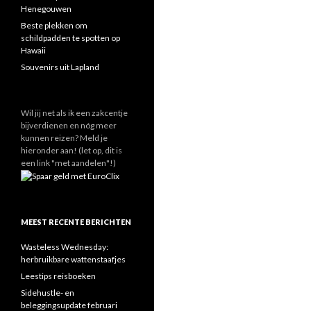
Henegouwen
Beste plekken om
schildpadden te spotten op
Hawaii
Souvenirs uit Lapland
Wil jij net als ik een zakcentje
bijverdienen en nóg meer
kunnen reizen? Meld je
hieronder aan! (let op, dit is
een link "met aandelen"!)
MEEST RECENTE BERICHTEN
Wasteless Wednesday:
herbruikbare wattenstaafjes
Leestips reisboeken
Sidehustle- en
beleggingsupdate februari