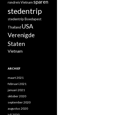
sparen
rondreis Vietnam
stedentrip
stedentrip Boedapest
USA
Thailand
Verenigde
Staten
Vietnam
ARCHIEF
maart 2021
februari 2021
januari 2021
oktober 2020
september 2020
augustus 2020
juli 2020