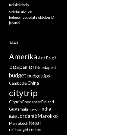
Reiskriebels
Sidehustle- en
beleggingsupdate oktober t/m
januari
TAGS
Amerika
Azië
België
besparen
Boedapest
budget
budgettips
China
Cambodja
citytrip
Citytrip Boedapest
Finland
India
Guatemala
Hawaii
Jordanië
Marokko
Italië
Nepal
Marrakech
reizen
reisbudget