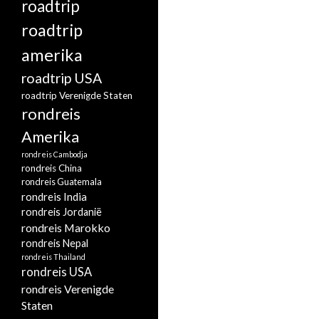
roadtrip
roadtrip
amerika
roadtrip USA
roadtrip Verenigde Staten
rondreis
Amerika
rondreis Cambodja
rondreis China
rondreis Guatemala
rondreis India
rondreis Jordanië
rondreis Marokko
rondreis Nepal
rondreis Thailand
rondreis USA
rondreis Verenigde
Staten