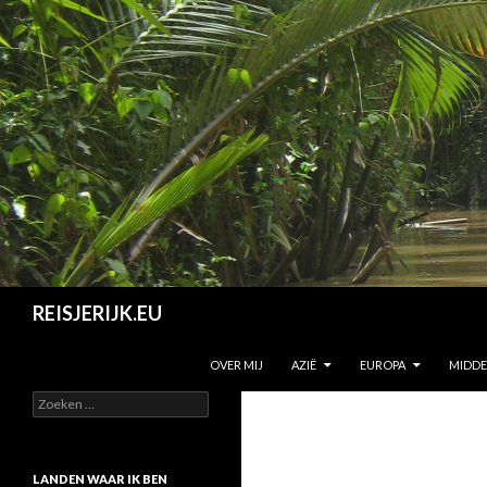
Zoeken
REISJERIJK.EU
SPRING NAAR INHOUD
OVER MIJ
AZIË
EUROPA
MIDD
Z
o
e
k
e
LANDEN WAAR IK BEN