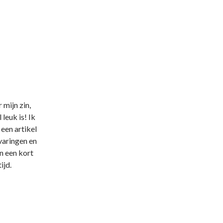
r mijn zin,
leuk is! Ik
een artikel
varingen en
n een kort
tijd.