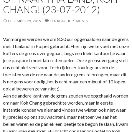
CHANG! (23-07-2012)
DECEMBER 25, 2015
EEN REACTIE PLAATSEN
Vanmorgen werden we om 8.30 uur opgehaald en naar de grens
met Thailand, in Poipet gebracht. Hier zijn we te voet met onze
koffers de grens over gegaan, langs een klein kantoortje waar
je je paspoort moet laten stempelen. Deze grensovergang stelt
dus echt niet veel voor. Toch rijden er touringcars om de
toeristen van de ene naar de andere grens te brengen, maar dit
is nergens voor nodig, het is echt maar een minuut of 10 lopen,
ook al beweren ze van niet ;).
Aan de andere kant van de grens zouden we opgehaald worden
om naar Koh Chang gebracht te worden, maar in eerste
instantie konden we niemand vinden (we wisten ook niet waar
hij precies op ons zou wachten), maar net toen we aan het
bellen waren en de paniek een beetje toe begon te slaan, kwam
hij aanrijden gelukkig. Hij bracht ons naar ons hotel op Koh