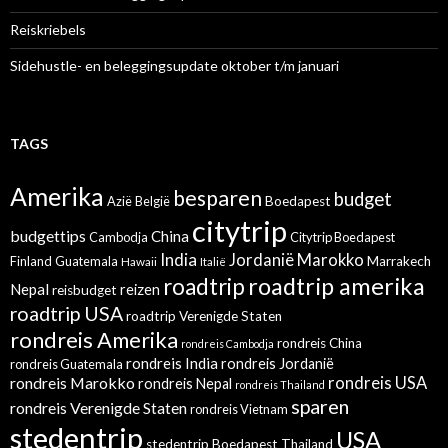
Reiskriebels
Sidehustle- en beleggingsupdate oktober t/m januari
TAGS
Amerika
besparen
budget
Azië
België
Boedapest
citytrip
budgettips
China
Cambodja
Citytrip Boedapest
India
Jordanië
Marokko
Finland
Guatemala
Marrakech
Hawaii
Italië
roadtrip amerika
roadtrip
Nepal
reizen
reisbudget
roadtrip USA
roadtrip Verenigde Staten
rondreis Amerika
rondreis China
rondreis Cambodja
rondreis India
rondreis Jordanië
rondreis Guatemala
rondreis Marokko
rondreis USA
rondreis Nepal
rondreis Thailand
sparen
rondreis Verenigde Staten
rondreis Vietnam
stedentrip
USA
stedentrip Boedapest
Thailand