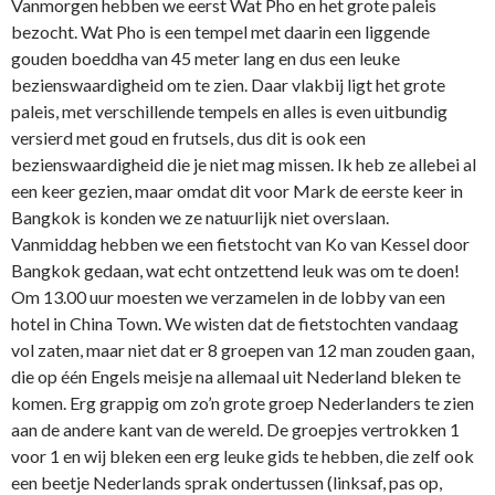
Vanmorgen hebben we eerst Wat Pho en het grote paleis
bezocht. Wat Pho is een tempel met daarin een liggende
gouden boeddha van 45 meter lang en dus een leuke
bezienswaardigheid om te zien. Daar vlakbij ligt het grote
paleis, met verschillende tempels en alles is even uitbundig
versierd met goud en frutsels, dus dit is ook een
bezienswaardigheid die je niet mag missen. Ik heb ze allebei al
een keer gezien, maar omdat dit voor Mark de eerste keer in
Bangkok is konden we ze natuurlijk niet overslaan.
Vanmiddag hebben we een fietstocht van Ko van Kessel door
Bangkok gedaan, wat echt ontzettend leuk was om te doen!
Om 13.00 uur moesten we verzamelen in de lobby van een
hotel in China Town. We wisten dat de fietstochten vandaag
vol zaten, maar niet dat er 8 groepen van 12 man zouden gaan,
die op één Engels meisje na allemaal uit Nederland bleken te
komen. Erg grappig om zo’n grote groep Nederlanders te zien
aan de andere kant van de wereld. De groepjes vertrokken 1
voor 1 en wij bleken een erg leuke gids te hebben, die zelf ook
een beetje Nederlands sprak ondertussen (linksaf, pas op,