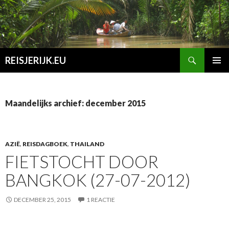
Zoeken
REISJERIJK.EU
SPRING
PRIMAI
NAAR
MENU
INHOUD
Maandelijks archief: december 2015
AZIË
,
REISDAGBOEK
,
THAILAND
FIETSTOCHT DOOR
BANGKOK (27-07-2012)
DECEMBER 25, 2015
1 REACTIE