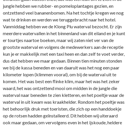
jungle hebben we rubber- en pomeloplantages gezien, en
ontzettend veel bananenbomen. Na het tochtje kregen we nog
wat te drinken en werden we teruggebracht naar het hotel.
Vanmiddag hebben we de Klong Plu waterval bezocht. Er zijn
meerdere watervallen in het binnenland van dit eiland en je kunt
er tourtjes naartoe boeken, maar wij zaten niet ver van de
grootste waterval en volgens de medewerkers aan de receptie
kun je er makkelijk met een taxi heen en dan zelf te voet verder,
dus dat hebben we maar gedaan. Binnen tien minuten stonden
we bij de kassa beneden en van daaruit was het nog een paar
kilometer lopen (klimmen vooral), om bij de waterval uit te
komen. Het was best een flinke klim, maar het was het zeker
waard, het was ontzettend mooi om midden in de jungle die
waterval naar beneden te zien kletteren, en het poeltje waar de
waterval in uit kwam was kraakhelder. Rondom het poeltje was
het behoorlijk druk met toeristen, die zich op een handdoekje
op de rotsen hadden geïnstalleerd. Dit hebben wij uiteraard
ook maar gedaan, om vervolgens even in het ijskoude, heldere