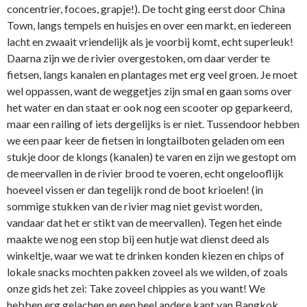
concentrier, focoes, grapje!). De tocht ging eerst door China
Town, langs tempels en huisjes en over een markt, en iedereen
lacht en zwaait vriendelijk als je voorbij komt, echt superleuk!
Daarna zijn we de rivier overgestoken, om daar verder te
fietsen, langs kanalen en plantages met erg veel groen. Je moet
wel oppassen, want de weggetjes zijn smal en gaan soms over
het water en dan staat er ook nog een scooter op geparkeerd,
maar een railing of iets dergelijks is er niet. Tussendoor hebben
we een paar keer de fietsen in longtailboten geladen om een
stukje door de klongs (kanalen) te varen en zijn we gestopt om
de meervallen in de rivier brood te voeren, echt ongelooflijk
hoeveel vissen er dan tegelijk rond de boot krioelen! (in
sommige stukken van de rivier mag niet gevist worden,
vandaar dat het er stikt van de meervallen). Tegen het einde
maakte we nog een stop bij een hutje wat dienst deed als
winkeltje, waar we wat te drinken konden kiezen en chips of
lokale snacks mochten pakken zoveel als we wilden, of zoals
onze gids het zei: Take zoveel chippies as you want! We
hebben erg gelachen en een heel andere kant van Bangkok