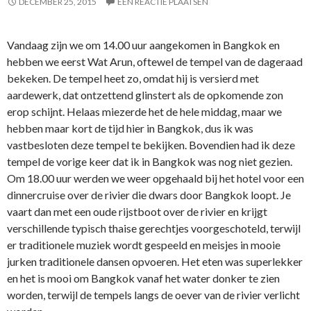
DECEMBER 25, 2015
EEN REACTIE PLAATSEN
Vandaag zijn we om 14.00 uur aangekomen in Bangkok en
hebben we eerst Wat Arun, oftewel de tempel van de dageraad
bekeken. De tempel heet zo, omdat hij is versierd met
aardewerk, dat ontzettend glinstert als de opkomende zon
erop schijnt. Helaas miezerde het de hele middag, maar we
hebben maar kort de tijd hier in Bangkok, dus ik was
vastbesloten deze tempel te bekijken. Bovendien had ik deze
tempel de vorige keer dat ik in Bangkok was nog niet gezien.
Om 18.00 uur werden we weer opgehaald bij het hotel voor een
dinnercruise over de rivier die dwars door Bangkok loopt. Je
vaart dan met een oude rijstboot over de rivier en krijgt
verschillende typisch thaise gerechtjes voorgeschoteld, terwijl
er traditionele muziek wordt gespeeld en meisjes in mooie
jurken traditionele dansen opvoeren. Het eten was superlekker
en het is mooi om Bangkok vanaf het water donker te zien
worden, terwijl de tempels langs de oever van de rivier verlicht