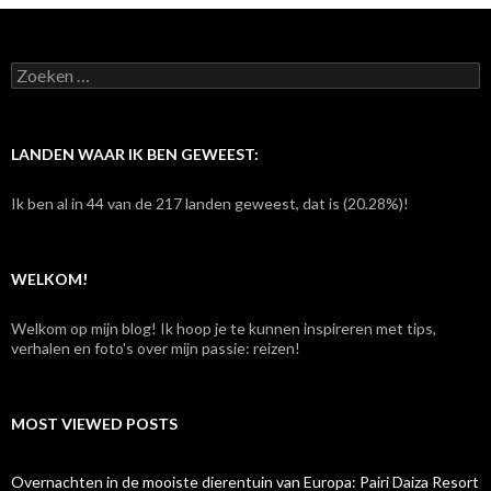
Z
o
e
k
e
LANDEN WAAR IK BEN GEWEEST:
n
n
Ik ben al in 44 van de 217 landen geweest, dat is (20.28%)!
a
a
r
:
WELKOM!
Welkom op mijn blog! Ik hoop je te kunnen inspireren met tips,
verhalen en foto's over mijn passie: reizen!
MOST VIEWED POSTS
Overnachten in de mooiste dierentuin van Europa: Pairi Daiza Resort