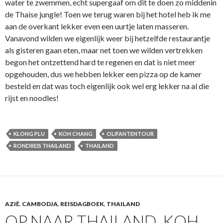
water te zwemmen, echt supergaaf om dit te doen zo middenin
de Thaise jungle! Toen we terug waren bij het hotel heb ik me
aan de overkant lekker even een uurtje laten masseren.
Vanavond wilden we eigenlijk weer bij hetzelfde restaurantje
als gisteren gaan eten, maar net toen we wilden vertrekken
begon het ontzettend hard te regenen en dat is niet meer
opgehouden, dus we hebben lekker een pizza op de kamer
besteld en dat was toch eigenlijk ook wel erg lekker na al die
rijst en noodles!
KLONG PLU
KOH CHANG
OLIFANTENTOUR
RONDREIS THAILAND
THAILAND
AZIË
,
CAMBODJA
,
REISDAGBOEK
,
THAILAND
OP NAAR THAILAND, KOH