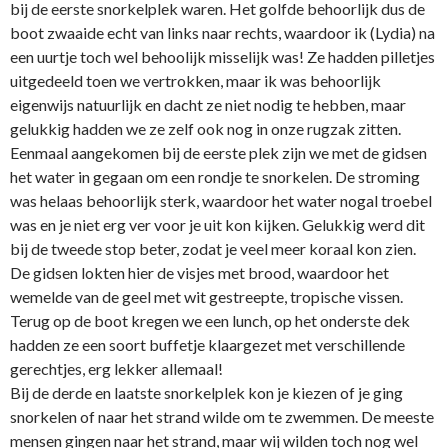
bij de eerste snorkelplek waren. Het golfde behoorlijk dus de
boot zwaaide echt van links naar rechts, waardoor ik (Lydia) na
een uurtje toch wel behoolijk misselijk was! Ze hadden pilletjes
uitgedeeld toen we vertrokken, maar ik was behoorlijk
eigenwijs natuurlijk en dacht ze niet nodig te hebben, maar
gelukkig hadden we ze zelf ook nog in onze rugzak zitten.
Eenmaal aangekomen bij de eerste plek zijn we met de gidsen
het water in gegaan om een rondje te snorkelen. De stroming
was helaas behoorlijk sterk, waardoor het water nogal troebel
was en je niet erg ver voor je uit kon kijken. Gelukkig werd dit
bij de tweede stop beter, zodat je veel meer koraal kon zien.
De gidsen lokten hier de visjes met brood, waardoor het
wemelde van de geel met wit gestreepte, tropische vissen.
Terug op de boot kregen we een lunch, op het onderste dek
hadden ze een soort buffetje klaargezet met verschillende
gerechtjes, erg lekker allemaal!
Bij de derde en laatste snorkelplek kon je kiezen of je ging
snorkelen of naar het strand wilde om te zwemmen. De meeste
mensen gingen naar het strand, maar wij wilden toch nog wel