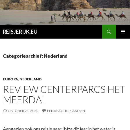
Zoeken
REISJERIJK.EU
SPRING
PRIMAI
NAAR
MENU
INHOUD
Categoriearchief: Nederland
EUROPA
,
NEDERLAND
REVIEW CENTERPARCS HET
MEERDAL
OKTOBER 21, 2020
EEN REACTIE PLAATSEN
Aangezien ook ons reisje naar Ibiza dit jaar in het water is