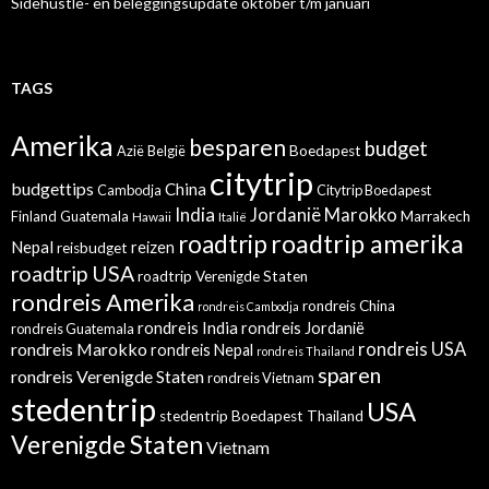
Sidehustle- en beleggingsupdate oktober t/m januari
TAGS
Amerika
besparen
budget
Azië
België
Boedapest
citytrip
budgettips
China
Cambodja
Citytrip Boedapest
India
Jordanië
Marokko
Finland
Guatemala
Marrakech
Hawaii
Italië
roadtrip amerika
roadtrip
Nepal
reizen
reisbudget
roadtrip USA
roadtrip Verenigde Staten
rondreis Amerika
rondreis China
rondreis Cambodja
rondreis India
rondreis Jordanië
rondreis Guatemala
rondreis Marokko
rondreis USA
rondreis Nepal
rondreis Thailand
sparen
rondreis Verenigde Staten
rondreis Vietnam
stedentrip
USA
stedentrip Boedapest
Thailand
Verenigde Staten
Vietnam