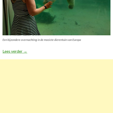
Een bijzondere overnachting in de mooiste dierentuin van Europa
Lees verder
Reisverslag Texel, Landal Vennenbos en Pairi Daiza 
→