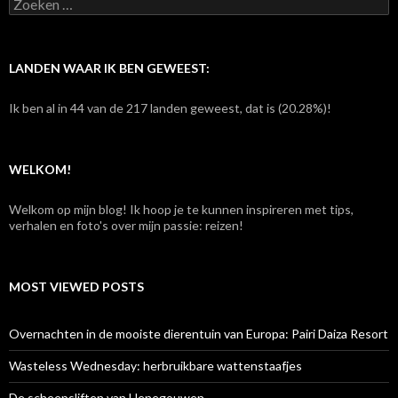
Z
o
e
k
e
LANDEN WAAR IK BEN GEWEEST:
n
n
Ik ben al in 44 van de 217 landen geweest, dat is (20.28%)!
a
a
r
:
WELKOM!
Welkom op mijn blog! Ik hoop je te kunnen inspireren met tips,
verhalen en foto's over mijn passie: reizen!
MOST VIEWED POSTS
Overnachten in de mooiste dierentuin van Europa: Pairi Daiza Resort
Wasteless Wednesday: herbruikbare wattenstaafjes
De scheepsliften van Henegouwen