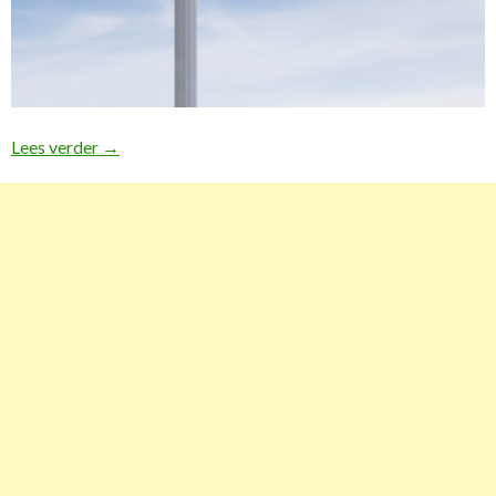
Lees verder
Vakantie omgeboekt!
→