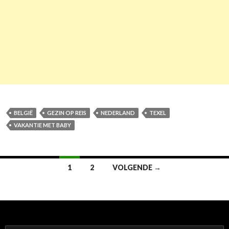
BELGIË
GEZIN OP REIS
NEDERLAND
TEXEL
VAKANTIE MET BABY
1
2
VOLGENDE →
Berichtennavigatie