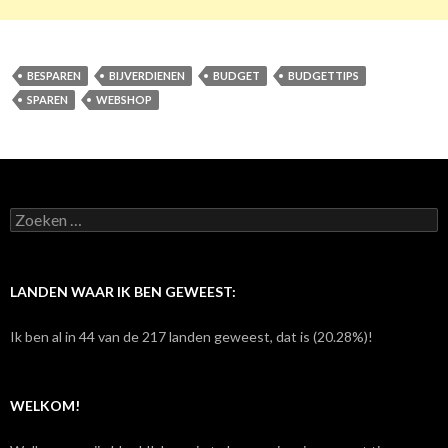
BESPAREN
BIJVERDIENEN
BUDGET
BUDGETTIPS
SPAREN
WEBSHOP
Z
o
e
k
e
LANDEN WAAR IK BEN GEWEEST:
n
n
Ik ben al in 44 van de 217 landen geweest, dat is (20.28%)!
a
a
r
:
WELKOM!