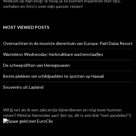
Welkom op mijn blog! Ik hoop je te kunnen inspireren met tips,
verhalen en foto's over mijn passie: reizen!
MOST VIEWED POSTS
Overnachten in de mooiste dierentuin van Europa: Pairi Daiza Resort
Wasteless Wednesday: herbruikbare wattenstaafjes
De scheepsliften van Henegouwen
Beste plekken om schildpadden te spotten op Hawaii
Souvenirs uit Lapland
Wil jij net als ik een zakcentje bijverdienen en nóg meer kunnen
reizen? Meld je hieronder aan! (let op, dit is een link "met aandelen"!)