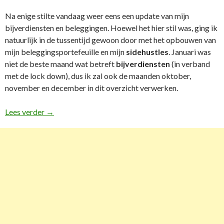
Na enige stilte vandaag weer eens een update van mijn
bijverdiensten en beleggingen. Hoewel het hier stil was, ging ik
natuurlijk in de tussentijd gewoon door met het opbouwen van
mijn beleggingsportefeuille en mijn
sidehustles
. Januari was
niet de beste maand wat betreft
bijverdiensten
(in verband
met de lock down), dus ik zal ook de maanden oktober,
november en december in dit overzicht verwerken.
Lees verder
Sidehustle- en beleggingsupdate februari
→