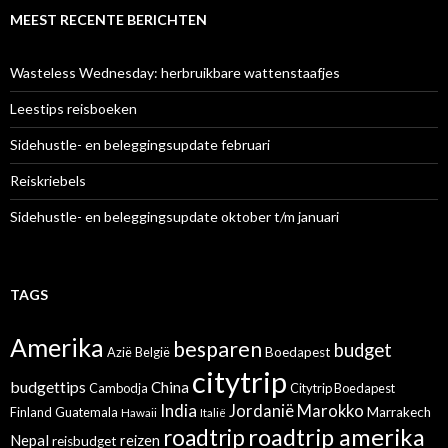
MEEST RECENTE BERICHTEN
Wasteless Wednesday: herbruikbare wattenstaafjes
Leestips reisboeken
Sidehustle- en beleggingsupdate februari
Reiskriebels
Sidehustle- en beleggingsupdate oktober t/m januari
TAGS
Amerika
besparen
budget
Azië
België
Boedapest
citytrip
budgettips
China
Cambodja
Citytrip Boedapest
India
Jordanië
Marokko
Finland
Guatemala
Marrakech
Hawaii
Italië
roadtrip amerika
roadtrip
Nepal
reizen
reisbudget