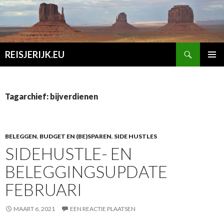
Zoeken
REISJERIJK.EU
SPRING
PRIMAI
NAAR
MENU
INHOUD
Tagarchief: bijverdienen
BELEGGEN
,
BUDGET EN (BE)SPAREN
,
SIDE HUSTLES
SIDEHUSTLE- EN
BELEGGINGSUPDATE
FEBRUARI
MAART 6, 2021
EEN REACTIE PLAATSEN