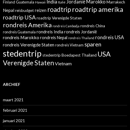
India
Jordanië
Marokko
Finland
Guatemala
Marrakech
Hawaii
Italië
roadtrip amerika
roadtrip
Nepal
reizen
reisbudget
roadtrip USA
roadtrip Verenigde Staten
rondreis Amerika
rondreis China
rondreis Cambodja
rondreis India
rondreis Jordanië
rondreis Guatemala
rondreis Marokko
rondreis USA
rondreis Nepal
rondreis Thailand
sparen
rondreis Verenigde Staten
rondreis Vietnam
stedentrip
USA
stedentrip Boedapest
Thailand
Verenigde Staten
Vietnam
ARCHIEF
maart 2021
februari 2021
januari 2021