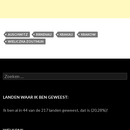
AUSCHWITZ
BIRKENAU
KRAKAU
KRAKOW
WIELICZKA ZOUTMIJN
Z
o
e
k
e
LANDEN WAAR IK BEN GEWEEST:
n
n
Ik ben al in 44 van de 217 landen geweest, dat is (20.28%)!
a
a
r
: