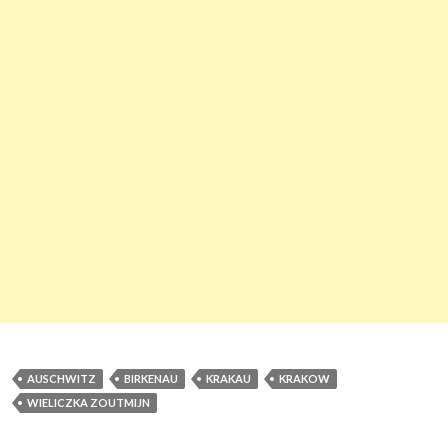
AUSCHWITZ
BIRKENAU
KRAKAU
KRAKOW
WIELICZKA ZOUTMIJN