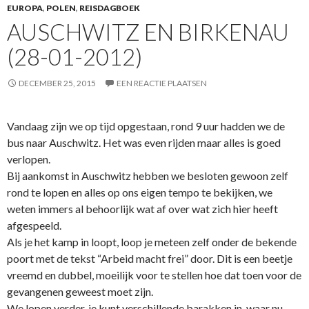
EUROPA
,
POLEN
,
REISDAGBOEK
AUSCHWITZ EN BIRKENAU
(28-01-2012)
DECEMBER 25, 2015
EEN REACTIE PLAATSEN
Vandaag zijn we op tijd opgestaan, rond 9 uur hadden we de
bus naar Auschwitz. Het was even rijden maar alles is goed
verlopen.
Bij aankomst in Auschwitz hebben we besloten gewoon zelf
rond te lopen en alles op ons eigen tempo te bekijken, we
weten immers al behoorlijk wat af over wat zich hier heeft
afgespeeld.
Als je het kamp in loopt, loop je meteen zelf onder de bekende
poort met de tekst “Arbeid macht frei” door. Dit is een beetje
vreemd en dubbel, moeilijk voor te stellen hoe dat toen voor de
gevangenen geweest moet zijn.
We lopen verder, je kunt verschillende barakken in, waar nu