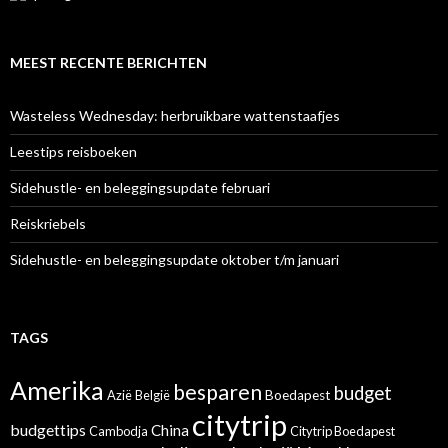
MEEST RECENTE BERICHTEN
Wasteless Wednesday: herbruikbare wattenstaafjes
Leestips reisboeken
Sidehustle- en beleggingsupdate februari
Reiskriebels
Sidehustle- en beleggingsupdate oktober t/m januari
TAGS
Amerika
besparen
budget
Azië
België
Boedapest
citytrip
budgettips
China
Cambodja
Citytrip Boedapest