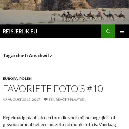
Zoeken
REISJERIJK.EU
SPRING
PRIMAI
NAAR
MENU
INHOUD
Tagarchief: Auschwitz
EUROPA
,
POLEN
FAVORIETE FOTO’S #10
AUGUSTUS 12, 2017
EEN REACTIE PLAATSEN
Regelmatig plaats ik een foto die voor mij belangrijk is, of
gewoon omdat het een ontzettend mooie foto is. Vandaag