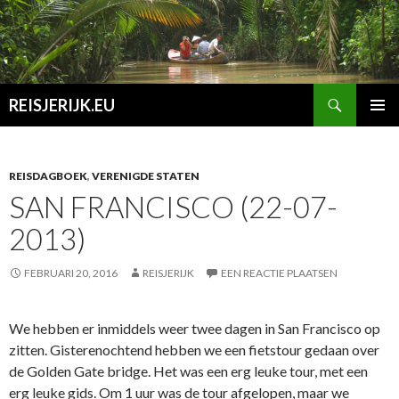
Zoeken
REISJERIJK.EU
SPRING
PRIMAI
NAAR
MENU
INHOUD
REISDAGBOEK
,
VERENIGDE STATEN
SAN FRANCISCO (22-07-
2013)
FEBRUARI 20, 2016
REISJERIJK
EEN REACTIE PLAATSEN
We hebben er inmiddels weer twee dagen in San Francisco op
zitten. Gisterenochtend hebben we een fietstour gedaan over
de Golden Gate bridge. Het was een erg leuke tour, met een
erg leuke gids. Om 1 uur was de tour afgelopen, maar we