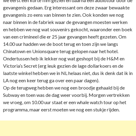
we eerst een korte film gezien en daarna een audiotour door de
gevangenis gedaan. Erg interessant om deze zwaar bewaakte
gevangenis zo eens van binnen te zien. Ook konden we nog
naar binnen in de fabriek waar de gevangen moesten werken
en hebben we nog wat souvenirs gekocht, waaronder een boek
van een crimineel die er 25 jaar gevangen heeft gezeten. Om
14.00 uur hadden we de boot terug en toen zijn we langs
Chinatown en Unionsquare terug gelopen naar het hotel.
Ondertussen heb ik lekker nog wat geshopt bij de H&M en
Victoria’s Secret (erg leuk gezien de lage dollarkoers en de
laatste winkel hebben we in NL helaas niet, dus ik denk dat ik in
LA nog een keer terug ga over een paar dagen).
Op de terugweg hebben we nog een broodje gehaald bij de
Subway en toen was de dag weer voorbij. Morgen vertrekken
we vroeg, om 10.00 uur staat er een whale watch tour op het
programma, maar eerst moeten we nog een stukje rijden.