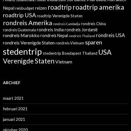
roadtrip amerika
roadtrip
Nepal
reizen
reisbudget
roadtrip USA
roadtrip Verenigde Staten
rondreis Amerika
rondreis China
rondreis Cambodja
rondreis India
rondreis Jordanië
rondreis Guatemala
rondreis Marokko
rondreis USA
rondreis Nepal
rondreis Thailand
sparen
rondreis Verenigde Staten
rondreis Vietnam
stedentrip
USA
stedentrip Boedapest
Thailand
Verenigde Staten
Vietnam
ARCHIEF
maart 2021
februari 2021
januari 2021
oktober 2020