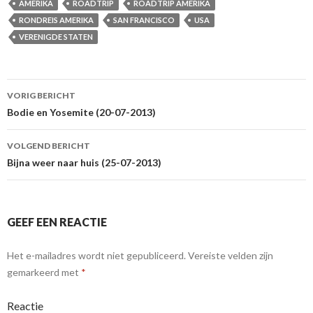
AMERIKA
ROADTRIP
ROADTRIP AMERIKA
RONDREIS AMERIKA
SAN FRANCISCO
USA
VERENIGDE STATEN
VORIG BERICHT
Berichtnavigatie
Bodie en Yosemite (20-07-2013)
VOLGEND BERICHT
Bijna weer naar huis (25-07-2013)
GEEF EEN REACTIE
Het e-mailadres wordt niet gepubliceerd.
Vereiste velden zijn
gemarkeerd met
*
Reactie