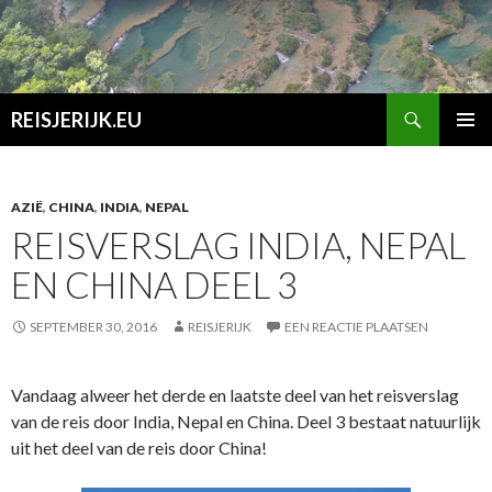
Zoeken
REISJERIJK.EU
SPRING
PRIMAI
NAAR
MENU
INHOUD
AZIË
,
CHINA
,
INDIA
,
NEPAL
REISVERSLAG INDIA, NEPAL
EN CHINA DEEL 3
SEPTEMBER 30, 2016
REISJERIJK
EEN REACTIE PLAATSEN
Vandaag alweer het derde en laatste deel van het reisverslag
van de reis door India, Nepal en China. Deel 3 bestaat natuurlijk
uit het deel van de reis door China!