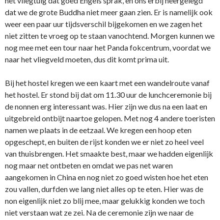
het vliegtuig dat goed Engels sprak, en ons erbij neergelegd
dat we de grote Buddha niet meer gaan zien. Er is namelijk ook
weer een paar uur tijdsverschil bijgekomen en we zagen het
niet zitten te vroeg op te staan vanochtend. Morgen kunnen we
nog mee met een tour naar het Panda fokcentrum, voordat we
naar het vliegveld moeten, dus dit komt prima uit.
Bij het hostel kregen we een kaart met een wandelroute vanaf
het hostel. Er stond bij dat om 11.30 uur de lunchceremonie bij
de nonnen erg interessant was. Hier zijn we dus na een laat en
uitgebreid ontbijt naartoe gelopen. Met nog 4 andere toeristen
namen we plaats in de eetzaal. We kregen een hoop eten
opgeschept, en buiten de rijst konden we er niet zo heel veel
van thuisbrengen. Het smaakte best, maar we hadden eigenlijk
nog maar net ontbeten en omdat we pas net waren
aangekomen in China en nog niet zo goed wisten hoe het eten
zou vallen, durfden we lang niet alles op te eten. Hier was de
non eigenlijk niet zo blij mee, maar gelukkig konden we toch
niet verstaan wat ze zei. Na de ceremonie zijn we naar de