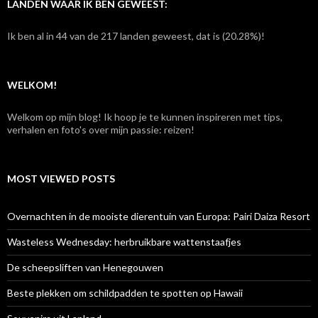
e
LANDEN WAAR IK BEN GEWEEST:
n
n
Ik ben al in 44 van de 217 landen geweest, dat is (20.28%)!
a
a
r
:
WELKOM!
Welkom op mijn blog! Ik hoop je te kunnen inspireren met tips,
verhalen en foto's over mijn passie: reizen!
MOST VIEWED POSTS
Overnachten in de mooiste dierentuin van Europa: Pairi Daiza Resort
Wasteless Wednesday: herbruikbare wattenstaafjes
De scheepsliften van Henegouwen
Beste plekken om schildpadden te spotten op Hawaii