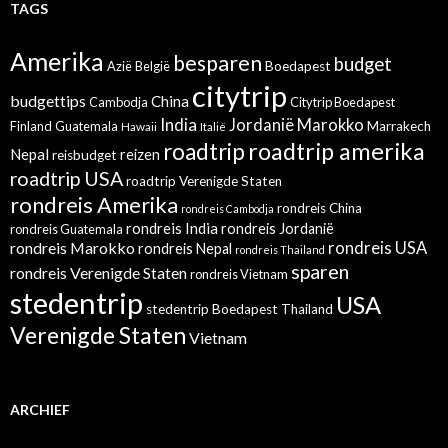
TAGS
Amerika
besparen
budget
Azië
België
Boedapest
citytrip
budgettips
China
Cambodja
Citytrip Boedapest
India
Jordanië
Marokko
Finland
Guatemala
Marrakech
Hawaii
Italië
roadtrip amerika
roadtrip
Nepal
reizen
reisbudget
roadtrip USA
roadtrip Verenigde Staten
rondreis Amerika
rondreis China
rondreis Cambodja
rondreis India
rondreis Jordanië
rondreis Guatemala
rondreis Marokko
rondreis USA
rondreis Nepal
rondreis Thailand
sparen
rondreis Verenigde Staten
rondreis Vietnam
stedentrip
USA
stedentrip Boedapest
Thailand
Verenigde Staten
Vietnam
ARCHIEF