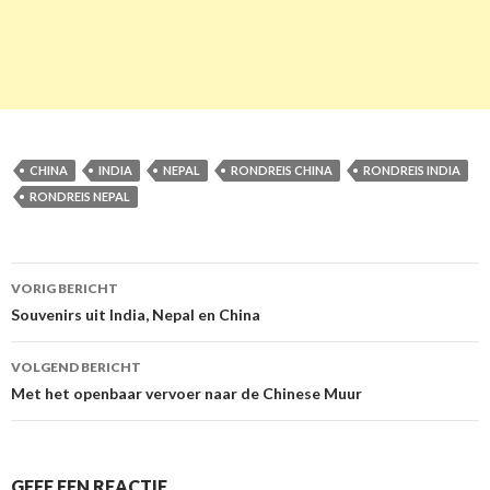
CHINA
INDIA
NEPAL
RONDREIS CHINA
RONDREIS INDIA
RONDREIS NEPAL
VORIG BERICHT
Berichtnavigatie
Souvenirs uit India, Nepal en China
VOLGEND BERICHT
Met het openbaar vervoer naar de Chinese Muur
GEEF EEN REACTIE