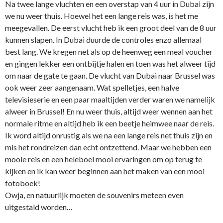
Na twee lange vluchten en een overstap van 4 uur in Dubai zijn
we nu weer thuis. Hoewel het een lange reis was, is het me
meegevallen. De eerst vlucht heb ik een groot deel van de 8 uur
kunnen slapen. In Dubai duurde de controles enzo allemaal
best lang. We kregen net als op de heenweg een meal voucher
en gingen lekker een ontbijtje halen en toen was het alweer tijd
om naar de gate te gaan. De vlucht van Dubai naar Brussel was
ook weer zeer aangenaam. Wat spelletjes, een halve
televisieserie en een paar maaltijden verder waren we namelijk
alweer in Brussel! En nu weer thuis, altijd weer wennen aan het
normale ritme en altijd heb ik een beetje heimwee naar de reis.
Ik word altijd onrustig als we na een lange reis net thuis zijn en
mis het rondreizen dan echt ontzettend. Maar we hebben een
mooie reis en een heleboel mooi ervaringen om op terug te
kijken en ik kan weer beginnen aan het maken van een mooi
fotoboek!
Owja, en natuurlijk moeten de souvenirs meteen even
uitgestald worden…