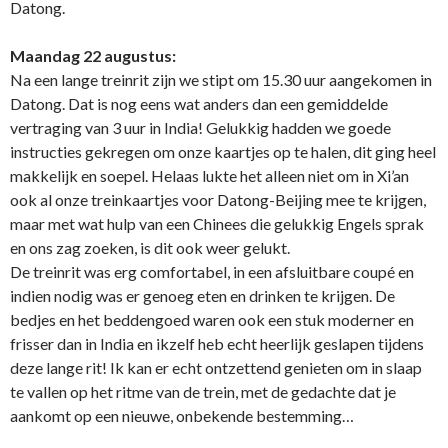
Datong.
Maandag 22 augustus:
Na een lange treinrit zijn we stipt om 15.30 uur aangekomen in
Datong. Dat is nog eens wat anders dan een gemiddelde
vertraging van 3 uur in India! Gelukkig hadden we goede
instructies gekregen om onze kaartjes op te halen, dit ging heel
makkelijk en soepel. Helaas lukte het alleen niet om in Xi’an
ook al onze treinkaartjes voor Datong-Beijing mee te krijgen,
maar met wat hulp van een Chinees die gelukkig Engels sprak
en ons zag zoeken, is dit ook weer gelukt.
De treinrit was erg comfortabel, in een afsluitbare coupé en
indien nodig was er genoeg eten en drinken te krijgen. De
bedjes en het beddengoed waren ook een stuk moderner en
frisser dan in India en ikzelf heb echt heerlijk geslapen tijdens
deze lange rit! Ik kan er echt ontzettend genieten om in slaap
te vallen op het ritme van de trein, met de gedachte dat je
aankomt op een nieuwe, onbekende bestemming…