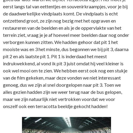
eerst langs tal van eettentjes en souvenirkraampjes, voor je bij
de daadwerkelijke vindplaats komt. De vindplaats is echt
ontzettend groot, ze zijn nog bezig met het opgraven en
restaureren van de beelden en als je de oppervlakte van het
terrein ziet, vraag je je af hoeveel meer beelden daar nog onder
verborgen kunnen zitten. We hadden gehoor dat pit 1 het
mooiste was en 3 het minste, dus begonnen we bij pit 3, daarna
pit 2 en als laatste pit 1. Pit 1 is inderdaad het meest
indrukwekkend, al vond ik pit 3 juist omdat hij veel kleiner is
ook wel mooi om te zien. We hebben eerst ook nog een stukje
van de film gekeken, maar deze vonden we niet interessant
genoeg, dus we zijn al snel doorgelopen naar pit 3. Toen we
alles gezien hadden zijn we weer terug naar de bus gelopen,
maar we zijn natuurlijk niet vertrokken voordat we voor
onszelf ook een terracotta beeldje gekocht hadden!