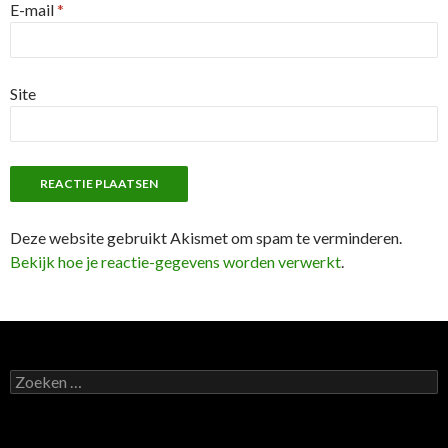
E-mail
*
Site
Deze website gebruikt Akismet om spam te verminderen.
Bekijk hoe je reactie-gegevens worden verwerkt
.
Z
o
e
k