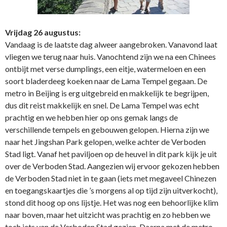
Vrijdag 26 augustus:
Vandaag is de laatste dag alweer aangebroken. Vanavond laat
vliegen we terug naar huis. Vanochtend zijn we na een Chinees
ontbijt met verse dumplings, een eitje, watermeloen en een
soort bladerdeeg koeken naar de Lama Tempel gegaan. De
metro in Beijing is erg uitgebreid en makkelijk te begrijpen,
dus dit reist makkelijk en snel. De Lama Tempel was echt
prachtig en we hebben hier op ons gemak langs de
verschillende tempels en gebouwen gelopen. Hierna zijn we
naar het Jingshan Park gelopen, welke achter de Verboden
Stad ligt. Vanaf het paviljoen op de heuvel in dit park kijk je uit
over de Verboden Stad. Aangezien wij ervoor gekozen hebben
de Verboden Stad niet in te gaan (iets met megaveel Chinezen
en toegangskaartjes die ’s morgens al op tijd zijn uitverkocht),
stond dit hoog op ons lijstje. Het was nog een behoorlijke klim
naar boven, maar het uitzicht was prachtig en zo hebben we
toch iets van de Verboden Stad gezien. Daarna met de metro