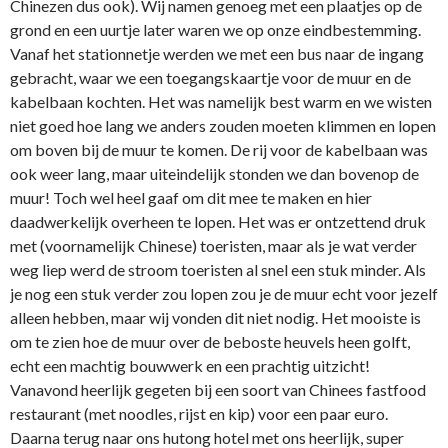
Chinezen dus ook). Wij namen genoeg met een plaatjes op de
grond en een uurtje later waren we op onze eindbestemming.
Vanaf het stationnetje werden we met een bus naar de ingang
gebracht, waar we een toegangskaartje voor de muur en de
kabelbaan kochten. Het was namelijk best warm en we wisten
niet goed hoe lang we anders zouden moeten klimmen en lopen
om boven bij de muur te komen. De rij voor de kabelbaan was
ook weer lang, maar uiteindelijk stonden we dan bovenop de
muur! Toch wel heel gaaf om dit mee te maken en hier
daadwerkelijk overheen te lopen. Het was er ontzettend druk
met (voornamelijk Chinese) toeristen, maar als je wat verder
weg liep werd de stroom toeristen al snel een stuk minder. Als
je nog een stuk verder zou lopen zou je de muur echt voor jezelf
alleen hebben, maar wij vonden dit niet nodig. Het mooiste is
om te zien hoe de muur over de beboste heuvels heen golft,
echt een machtig bouwwerk en een prachtig uitzicht!
Vanavond heerlijk gegeten bij een soort van Chinees fastfood
restaurant (met noodles, rijst en kip) voor een paar euro.
Daarna terug naar ons hutong hotel met ons heerlijk, super