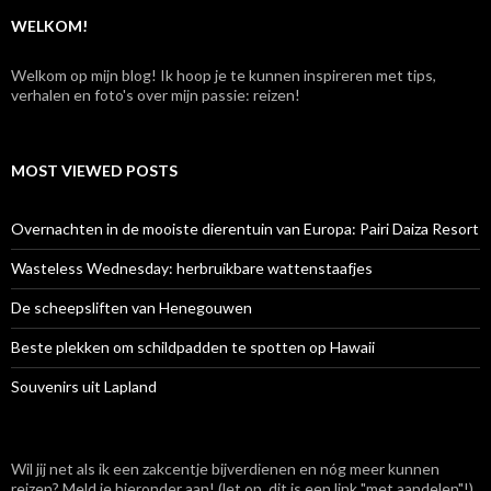
:
WELKOM!
Welkom op mijn blog! Ik hoop je te kunnen inspireren met tips,
verhalen en foto's over mijn passie: reizen!
MOST VIEWED POSTS
Overnachten in de mooiste dierentuin van Europa: Pairi Daiza Resort
Wasteless Wednesday: herbruikbare wattenstaafjes
De scheepsliften van Henegouwen
Beste plekken om schildpadden te spotten op Hawaii
Souvenirs uit Lapland
Wil jij net als ik een zakcentje bijverdienen en nóg meer kunnen
reizen? Meld je hieronder aan! (let op, dit is een link "met aandelen"!)