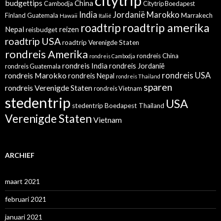
citytrip
budgettips
China
Cambodja
Citytrip Boedapest
India
Jordanië
Marokko
Finland
Guatemala
Marrakech
Hawaii
Italië
roadtrip amerika
roadtrip
Nepal
reizen
reisbudget
roadtrip USA
roadtrip Verenigde Staten
rondreis Amerika
rondreis China
rondreis Cambodja
rondreis India
rondreis Jordanië
rondreis Guatemala
rondreis Marokko
rondreis USA
rondreis Nepal
rondreis Thailand
sparen
rondreis Verenigde Staten
rondreis Vietnam
stedentrip
USA
stedentrip Boedapest
Thailand
Verenigde Staten
Vietnam
ARCHIEF
maart 2021
februari 2021
januari 2021