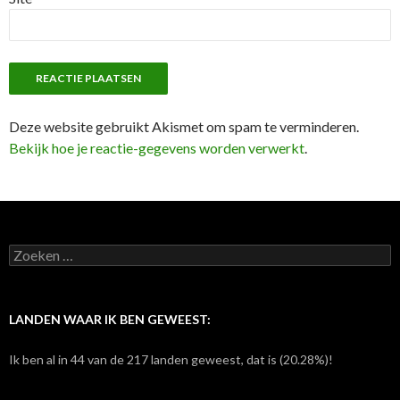
Deze website gebruikt Akismet om spam te verminderen.
Bekijk hoe je reactie-gegevens worden verwerkt
.
Z
o
e
k
e
LANDEN WAAR IK BEN GEWEEST:
n
n
Ik ben al in 44 van de 217 landen geweest, dat is (20.28%)!
a
a
r