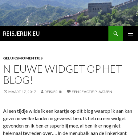
Zoeken
REISJERIJK.EU
SPRING
PRIMAI
NAAR
MENU
INHOUD
GELUKSMOMENTJES
NIEUWE WIDGET OP HET
BLOG!
MAART 17, 2017
REISJERIJK
EEN REACTIE PLAATSEN
Al een tijdje wilde ik een kaartje op dit blog waarop ik aan kan
geven in welke landen in geweest ben. Ik heb nu een widget
gevonden en ik ben er superblij mee, al ben ik er nog niet
helemaal tevreden over….
In de menubalk aan de linkerkant