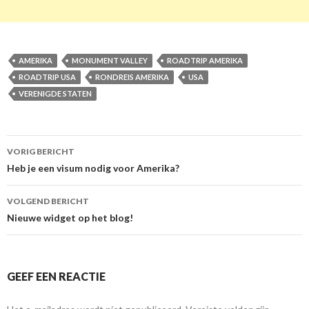
AMERIKA
MONUMENT VALLEY
ROADTRIP AMERIKA
ROADTRIP USA
RONDREIS AMERIKA
USA
VERENIGDE STATEN
VORIG BERICHT
Berichtnavigatie
Heb je een visum nodig voor Amerika?
VOLGEND BERICHT
Nieuwe widget op het blog!
GEEF EEN REACTIE