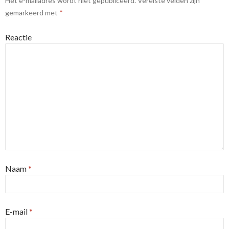
Het e-mailadres wordt niet gepubliceerd.
Vereiste velden zijn
gemarkeerd met
*
Reactie
Naam
*
E-mail
*