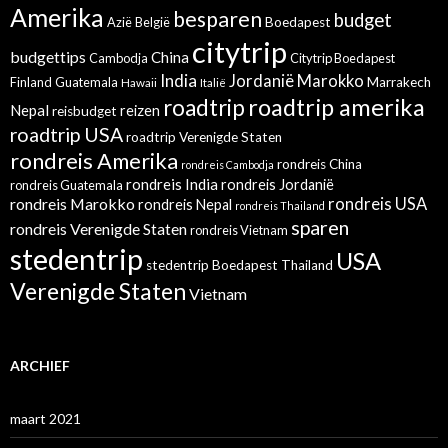
Amerika
besparen
budget
Azië
België
Boedapest
citytrip
budgettips
China
Cambodja
Citytrip Boedapest
India
Jordanië
Marokko
Finland
Guatemala
Marrakech
Hawaii
Italië
roadtrip amerika
roadtrip
Nepal
reizen
reisbudget
roadtrip USA
roadtrip Verenigde Staten
rondreis Amerika
rondreis China
rondreis Cambodja
rondreis India
rondreis Jordanië
rondreis Guatemala
rondreis Marokko
rondreis USA
rondreis Nepal
rondreis Thailand
sparen
rondreis Verenigde Staten
rondreis Vietnam
stedentrip
USA
stedentrip Boedapest
Thailand
Verenigde Staten
Vietnam
ARCHIEF
maart 2021