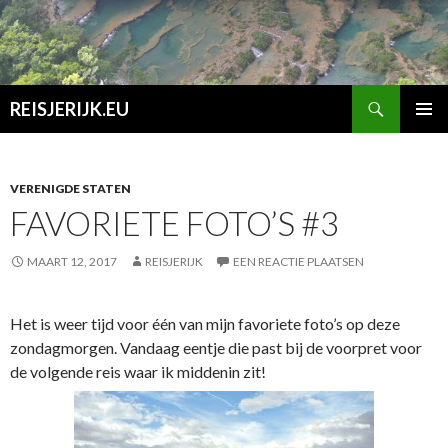
Zoeken
REISJERIJK.EU
SPRING
PRIMAI
NAAR
MENU
INHOUD
VERENIGDE STATEN
FAVORIETE FOTO’S #3
MAART 12, 2017
REISJERIJK
EEN REACTIE PLAATSEN
Het is weer tijd voor één van mijn favoriete foto’s op deze
zondagmorgen. Vandaag eentje die past bij de voorpret voor
de volgende reis waar ik middenin zit!