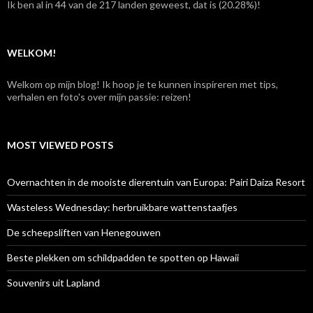
Ik ben al in 44 van de 217 landen geweest, dat is (20.28%)!
a
a
r
:
WELKOM!
Welkom op mijn blog! Ik hoop je te kunnen inspireren met tips,
verhalen en foto's over mijn passie: reizen!
MOST VIEWED POSTS
Overnachten in de mooiste dierentuin van Europa: Pairi Daiza Resort
Wasteless Wednesday: herbruikbare wattenstaafjes
De scheepsliften van Henegouwen
Beste plekken om schildpadden te spotten op Hawaii
Souvenirs uit Lapland