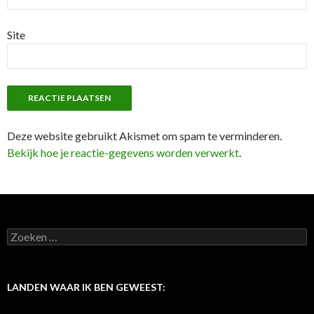
Site
Deze website gebruikt Akismet om spam te verminderen.
Bekijk hoe je reactie-gegevens worden verwerkt
.
Z
o
e
k
e
LANDEN WAAR IK BEN GEWEEST:
n
n