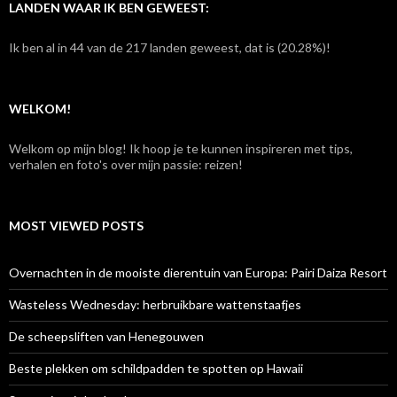
e
LANDEN WAAR IK BEN GEWEEST:
n
n
Ik ben al in 44 van de 217 landen geweest, dat is (20.28%)!
a
a
r
:
WELKOM!
Welkom op mijn blog! Ik hoop je te kunnen inspireren met tips,
verhalen en foto's over mijn passie: reizen!
MOST VIEWED POSTS
Overnachten in de mooiste dierentuin van Europa: Pairi Daiza Resort
Wasteless Wednesday: herbruikbare wattenstaafjes
De scheepsliften van Henegouwen
Beste plekken om schildpadden te spotten op Hawaii