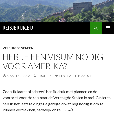
Zoeken
REISJERIJK.EU
SPRING
PRIMAI
NAAR
MENU
INHOUD
VERENIGDE STATEN
HEB JE EEN VISUM NODIG
VOOR AMERIKA?
MAART 10, 2017
REISJERIJK
EEN REACTIE PLAATSEN
Zoals ik laatst al schreef, ben ik druk met plannen en de
voorpret voor de reis naar de Verenigde Staten in mei. Gisteren
heb ik het laatste dingetje geregeld wat nog nodig is om te
kunnen vertrekken, namelijk onze ESTA’s.