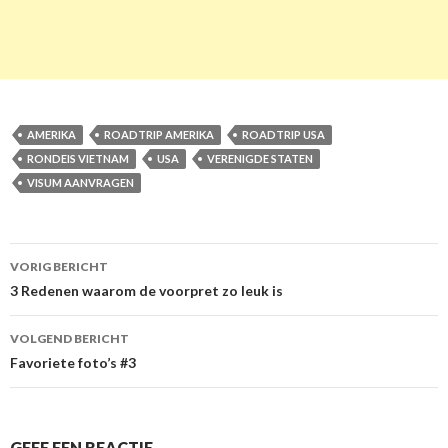
AMERIKA
ROADTRIP AMERIKA
ROADTRIP USA
RONDEIS VIETNAM
USA
VERENIGDE STATEN
VISUM AANVRAGEN
VORIG BERICHT
Berichtnavigatie
3 Redenen waarom de voorpret zo leuk is
VOLGEND BERICHT
Favoriete foto’s #3
GEEF EEN REACTIE