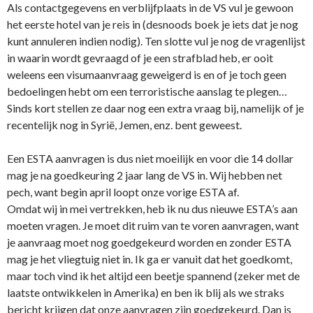
Als contactgegevens en verblijfplaats in de VS vul je gewoon
het eerste hotel van je reis in (desnoods boek je iets dat je nog
kunt annuleren indien nodig). Ten slotte vul je nog de vragenlijst
in waarin wordt gevraagd of je een strafblad heb, er ooit
weleens een visumaanvraag geweigerd is en of je toch geen
bedoelingen hebt om een terroristische aanslag te plegen…
Sinds kort stellen ze daar nog een extra vraag bij, namelijk of je
recentelijk nog in Syrië, Jemen, enz. bent geweest.
Een ESTA aanvragen is dus niet moeilijk en voor die 14 dollar
mag je na goedkeuring 2 jaar lang de VS in. Wij hebben net
pech, want begin april loopt onze vorige ESTA af.
Omdat wij in mei vertrekken, heb ik nu dus nieuwe ESTA’s aan
moeten vragen. Je moet dit ruim van te voren aanvragen, want
je aanvraag moet nog goedgekeurd worden en zonder ESTA
mag je het vliegtuig niet in. Ik ga er vanuit dat het goedkomt,
maar toch vind ik het altijd een beetje spannend (zeker met de
laatste ontwikkelen in Amerika) en ben ik blij als we straks
bericht krijgen dat onze aanvragen zijn goedgekeurd. Dan is