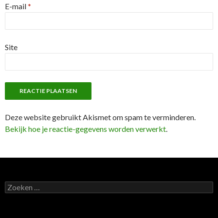
E-mail
*
Site
Deze website gebruikt Akismet om spam te verminderen.
Bekijk hoe je reactie-gegevens worden verwerkt
.
Z
o
e
k