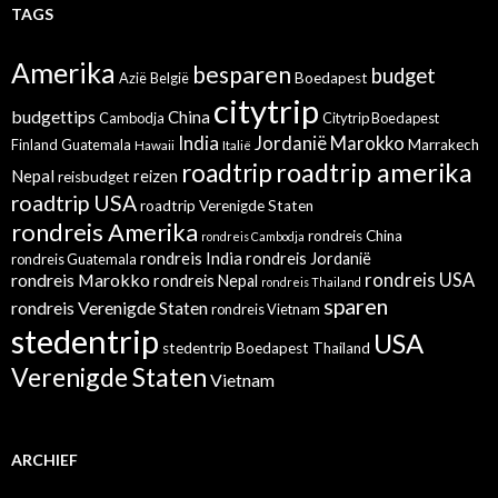
TAGS
Amerika
besparen
budget
Azië
België
Boedapest
citytrip
budgettips
China
Cambodja
Citytrip Boedapest
India
Jordanië
Marokko
Finland
Guatemala
Marrakech
Hawaii
Italië
roadtrip amerika
roadtrip
Nepal
reizen
reisbudget
roadtrip USA
roadtrip Verenigde Staten
rondreis Amerika
rondreis China
rondreis Cambodja
rondreis India
rondreis Jordanië
rondreis Guatemala
rondreis Marokko
rondreis USA
rondreis Nepal
rondreis Thailand
sparen
rondreis Verenigde Staten
rondreis Vietnam
stedentrip
USA
stedentrip Boedapest
Thailand
Verenigde Staten
Vietnam
ARCHIEF