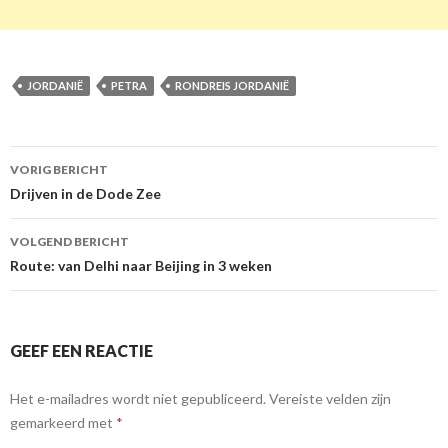
JORDANIË
PETRA
RONDREIS JORDANIË
VORIG BERICHT
Berichtnavigatie
Drijven in de Dode Zee
VOLGEND BERICHT
Route: van Delhi naar Beijing in 3 weken
GEEF EEN REACTIE
Het e-mailadres wordt niet gepubliceerd.
Vereiste velden zijn
gemarkeerd met
*