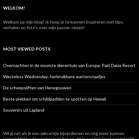
:
WELKOM!
Welkom op mijn blog! Ik hoop je te kunnen inspireren met tips,
verhalen en foto's over mijn passie: reizen!
MOST VIEWED POSTS
Overnachten in de mooiste dierentuin van Europa: Pairi Daiza Resort
Wasteless Wednesday: herbruikbare wattenstaafjes
De scheepsliften van Henegouwen
Beste plekken om schildpadden te spotten op Hawaii
Souvenirs uit Lapland
Wil jij net als ik een zakcentje bijverdienen en nóg meer kunnen
reizen? Meld je hieronder aan! (let op, dit is een link "met aandelen"!)