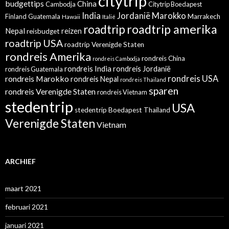
citytrip
budgettips
China
Cambodja
Citytrip Boedapest
India
Jordanië
Marokko
Finland
Guatemala
Marrakech
Hawaii
Italië
roadtrip amerika
roadtrip
Nepal
reizen
reisbudget
roadtrip USA
roadtrip Verenigde Staten
rondreis Amerika
rondreis China
rondreis Cambodja
rondreis India
rondreis Jordanië
rondreis Guatemala
rondreis Marokko
rondreis USA
rondreis Nepal
rondreis Thailand
sparen
rondreis Verenigde Staten
rondreis Vietnam
stedentrip
USA
stedentrip Boedapest
Thailand
Verenigde Staten
Vietnam
ARCHIEF
maart 2021
februari 2021
januari 2021