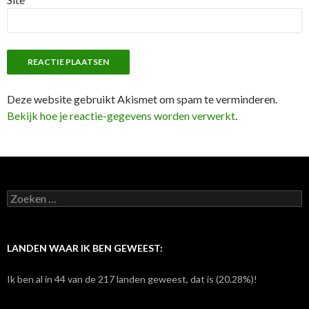
Deze website gebruikt Akismet om spam te verminderen.
Bekijk hoe je reactie-gegevens worden verwerkt
.
Z
o
e
k
e
LANDEN WAAR IK BEN GEWEEST:
n
n
Ik ben al in 44 van de 217 landen geweest, dat is (20.28%)!
a
a
r