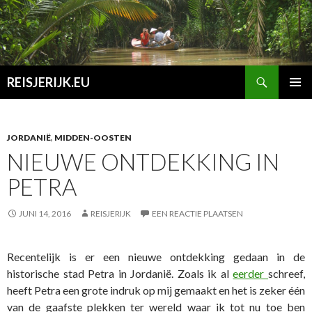
Zoeken
REISJERIJK.EU
SPRING
PRIMAI
NAAR
MENU
INHOUD
JORDANIË
,
MIDDEN-OOSTEN
NIEUWE ONTDEKKING IN
PETRA
JUNI 14, 2016
REISJERIJK
EEN REACTIE PLAATSEN
Recentelijk is er een nieuwe ontdekking gedaan in de
historische stad Petra in Jordanië. Zoals ik al
eerder
schreef,
heeft Petra een grote indruk op mij gemaakt en het is zeker één
van de gaafste plekken ter wereld waar ik tot nu toe ben