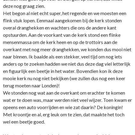
deze nog graag zien.
Het begon al niet echt super, het regende en we moesten een
flink stuk lopen. Eenmaal aangekomen bij de kerk stonden
overal dranghekken en wachters die ons de andere kant
opstuurden. Aan de voorkant van de kerk stond een flinke
mensenmassa om de kerk heen en op de trottoirs aan de
overkant met nog meer dranghekken, we konden dus mooi niet
naar binnen. Ik baalde als een stekker, veel tijd om nog iets
anders op te zoeken hadden we niet dus deze dag viel letterlijk
en figuurlijk een beetje in het water. Bovendien kon ik deze
mooie kerk nu nog niet bekijken (we zullen dus nog een keer
terug moeten naar Londen)!
We stonden nog wat aan de overkant om erachter te komen
wat er te doen was, maar werden niet veel wijzer. Toen kwam er
opeens een auto voorrijden en wie zat daarin? De koningin!
Met kroontje en al, erg leuk om te zien, dat maakte het toch
wel een beetje goed.