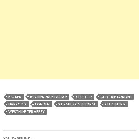
BIG BEN
BUCKINGHAM PALACE
CITYTRIP
CITYTRIP LONDEN
HARROD'S
LONDEN
ST. PAUL'S CATHEDRAL
STEDENTRIP
WESTMINSTER ABBEY
VORIG BERICHT