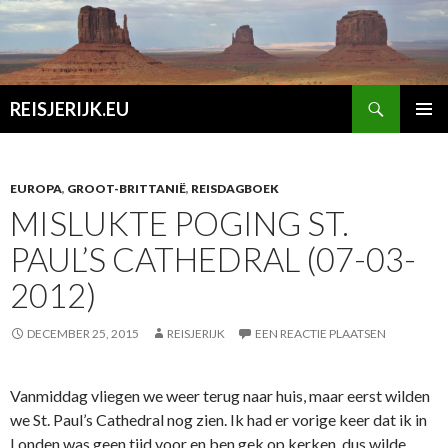
Zoeken
REISJERIJK.EU
SPRING
PRIMAI
NAAR
MENU
INHOUD
EUROPA
,
GROOT-BRITTANIË
,
REISDAGBOEK
MISLUKTE POGING ST.
PAUL’S CATHEDRAL (07-03-
2012)
DECEMBER 25, 2015
REISJERIJK
EEN REACTIE PLAATSEN
Vanmiddag vliegen we weer terug naar huis, maar eerst wilden
we St. Paul’s Cathedral nog zien. Ik had er vorige keer dat ik in
Londen was geen tijd voor en ben gek op kerken, dus wilde