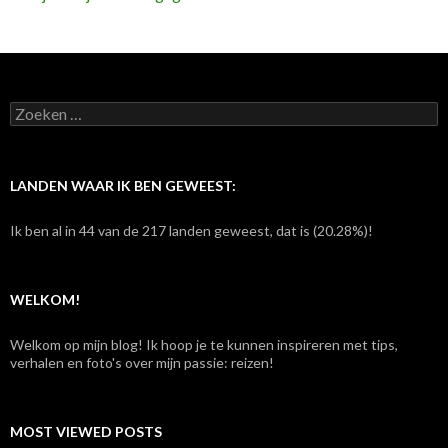
Z
o
e
k
e
LANDEN WAAR IK BEN GEWEEST:
n
n
Ik ben al in 44 van de 217 landen geweest, dat is (20.28%)!
a
a
r
:
WELKOM!
Welkom op mijn blog! Ik hoop je te kunnen inspireren met tips,
verhalen en foto's over mijn passie: reizen!
MOST VIEWED POSTS