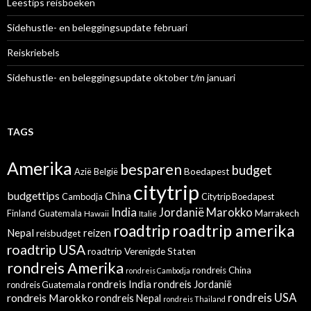
Leestips reisboeken
Sidehustle- en beleggingsupdate februari
Reiskriebels
Sidehustle- en beleggingsupdate oktober t/m januari
TAGS
Amerika
besparen
budget
Azië
België
Boedapest
citytrip
budgettips
China
Cambodja
Citytrip Boedapest
India
Jordanië
Marokko
Finland
Guatemala
Marrakech
Hawaii
Italië
roadtrip amerika
roadtrip
Nepal
reizen
reisbudget
roadtrip USA
roadtrip Verenigde Staten
rondreis Amerika
rondreis China
rondreis Cambodja
rondreis India
rondreis Jordanië
rondreis Guatemala
rondreis Marokko
rondreis USA
rondreis Nepal
rondreis Thailand