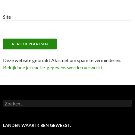
Site
Deze website gebruikt Akismet om spam te verminderen.
Bekijk hoe je reactie-gegevens worden verwerkt
.
Z
o
e
k
e
LANDEN WAAR IK BEN GEWEEST:
n