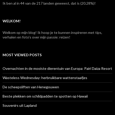
n
Ik ben al in 44 van de 217 landen geweest, dat is (20.28%)!
a
a
r
:
WELKOM!
Welkom op mijn blog! Ik hoop je te kunnen inspireren met tips,
verhalen en foto's over mijn passie: reizen!
MOST VIEWED POSTS
Overnachten in de mooiste dierentuin van Europa: Pairi Daiza Resort
Wasteless Wednesday: herbruikbare wattenstaafjes
De scheepsliften van Henegouwen
Beste plekken om schildpadden te spotten op Hawaii
Souvenirs uit Lapland