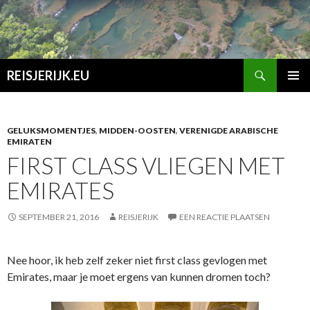
Zoeken
REISJERIJK.EU
SPRING
PRIMAI
NAAR
MENU
INHOUD
GELUKSMOMENTJES
,
MIDDEN-OOSTEN
,
VERENIGDE ARABISCHE
EMIRATEN
FIRST CLASS VLIEGEN MET
EMIRATES
SEPTEMBER 21, 2016
REISJERIJK
EEN REACTIE PLAATSEN
Nee hoor, ik heb zelf zeker niet first class gevlogen met
Emirates, maar je moet ergens van kunnen dromen toch?