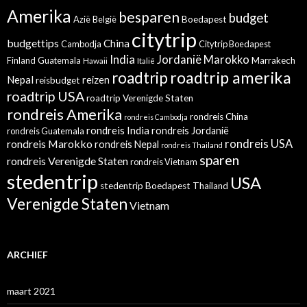
Amerika
besparen
budget
Azië
België
Boedapest
citytrip
budgettips
China
Cambodja
Citytrip Boedapest
India
Jordanië
Marokko
Finland
Guatemala
Marrakech
Hawaii
Italië
roadtrip amerika
roadtrip
Nepal
reizen
reisbudget
roadtrip USA
roadtrip Verenigde Staten
rondreis Amerika
rondreis China
rondreis Cambodja
rondreis India
rondreis Jordanië
rondreis Guatemala
rondreis Marokko
rondreis USA
rondreis Nepal
rondreis Thailand
sparen
rondreis Verenigde Staten
rondreis Vietnam
stedentrip
USA
stedentrip Boedapest
Thailand
Verenigde Staten
Vietnam
ARCHIEF
maart 2021