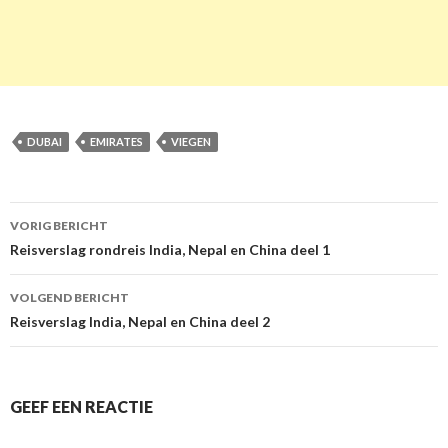
DUBAI
EMIRATES
VIEGEN
VORIG BERICHT
Berichtnavigatie
Reisverslag rondreis India, Nepal en China deel 1
VOLGEND BERICHT
Reisverslag India, Nepal en China deel 2
GEEF EEN REACTIE