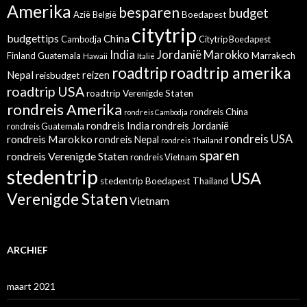
Amerika
besparen
budget
Azië
België
Boedapest
citytrip
budgettips
China
Cambodja
Citytrip Boedapest
India
Jordanië
Marokko
Finland
Guatemala
Marrakech
Hawaii
Italië
roadtrip amerika
roadtrip
Nepal
reizen
reisbudget
roadtrip USA
roadtrip Verenigde Staten
rondreis Amerika
rondreis China
rondreis Cambodja
rondreis India
rondreis Jordanië
rondreis Guatemala
rondreis Marokko
rondreis USA
rondreis Nepal
rondreis Thailand
sparen
rondreis Verenigde Staten
rondreis Vietnam
stedentrip
USA
stedentrip Boedapest
Thailand
Verenigde Staten
Vietnam
ARCHIEF
maart 2021