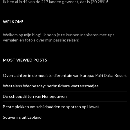
Ik ben al in 44 van de 217 landen geweest, dat is (20.28%)!
a
a
r
:
WELKOM!
Welkom op mijn blog! Ik hoop je te kunnen inspireren met tips,
verhalen en foto's over mijn passie: reizen!
MOST VIEWED POSTS
Overnachten in de mooiste dierentuin van Europa: Pairi Daiza Resort
Wasteless Wednesday: herbruikbare wattenstaafjes
De scheepsliften van Henegouwen
Beste plekken om schildpadden te spotten op Hawaii
Souvenirs uit Lapland