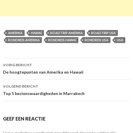
AMERIKA
HAWAÏ
ROADTRIP AMERIKA
ROADTRIP USA
RONDREIS AMERIKA
RONDREIS HAWAÏ
RONDREIS USA
USA
VORIG BERICHT
Berichtnavigatie
De hoogtepunten van Amerika en Hawaii
VOLGEND BERICHT
Top 5 bezienswaardigheden in Marrakech
GEEF EEN REACTIE
Het e-mailadres wordt niet gepubliceerd.
Vereiste velden zijn