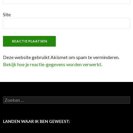
Site
Deze website gebruikt Akismet om spam te verminderen.
Bekijk hoe je reactie-gegevens worden verwerkt
.
Z
o
e
k
e
LANDEN WAAR IK BEN GEWEEST:
n
n