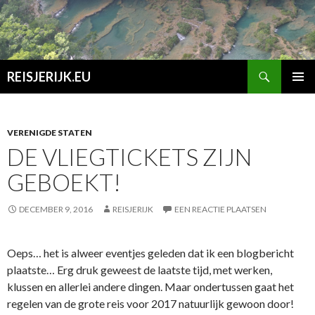
Zoeken
REISJERIJK.EU
SPRING
PRIMAI
NAAR
MENU
INHOUD
VERENIGDE STATEN
DE VLIEGTICKETS ZIJN
GEBOEKT!
DECEMBER 9, 2016
REISJERIJK
EEN REACTIE PLAATSEN
Oeps… het is alweer eventjes geleden dat ik een blogbericht
plaatste… Erg druk geweest de laatste tijd, met werken,
klussen en allerlei andere dingen. Maar ondertussen gaat het
regelen van de grote reis voor 2017 natuurlijk gewoon door!