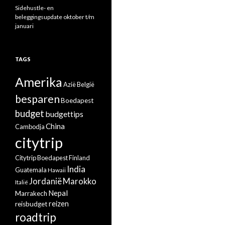
Sidehustle- en
beleggingsupdate oktober t/m
januari
TAGS
Amerika
Azië
België
besparen
Boedapest
budget
budgettips
China
Cambodja
citytrip
Citytrip Boedapest
Finland
India
Guatemala
Hawaii
Jordanië
Marokko
Italië
Nepal
Marrakech
reizen
reisbudget
roadtrip