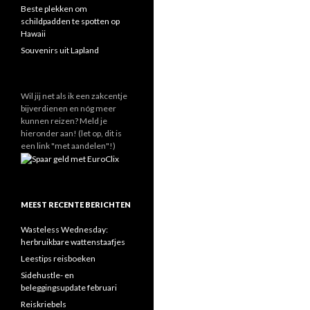
Beste plekken om
schildpadden te spotten op
Hawaii
Souvenirs uit Lapland
Wil jij net als ik een zakcentje
bijverdienen en nóg meer
kunnen reizen? Meld je
hieronder aan! (let op, dit is
een link "met aandelen"!)
MEEST RECENTE BERICHTEN
Wasteless Wednesday:
herbruikbare wattenstaafjes
Leestips reisboeken
Sidehustle- en
beleggingsupdate februari
Reiskriebels