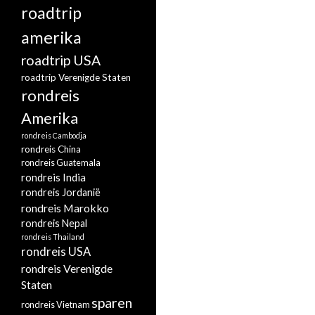
roadtrip
amerika
roadtrip USA
roadtrip Verenigde Staten
rondreis
Amerika
rondreis Cambodja
rondreis China
rondreis Guatemala
rondreis India
rondreis Jordanië
rondreis Marokko
rondreis Nepal
rondreis Thailand
rondreis USA
rondreis Verenigde
Staten
sparen
rondreis Vietnam