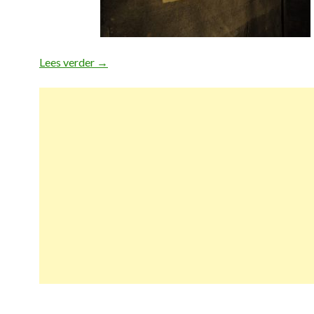
Lees verder
Must-do in Berlijn
→