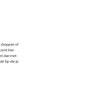
an shoppen of
komt hier
 en dan met
é tip die je