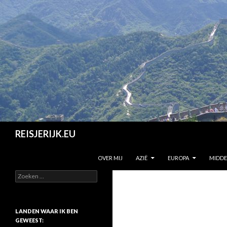
Zoeken
REISJERIJK.EU
SPRING NAAR INHOUD
OVER MIJ
AZIË
EUROPA
MIDD
Z
o
e
k
e
LANDEN WAAR IK BEN
n
GEWEEST: