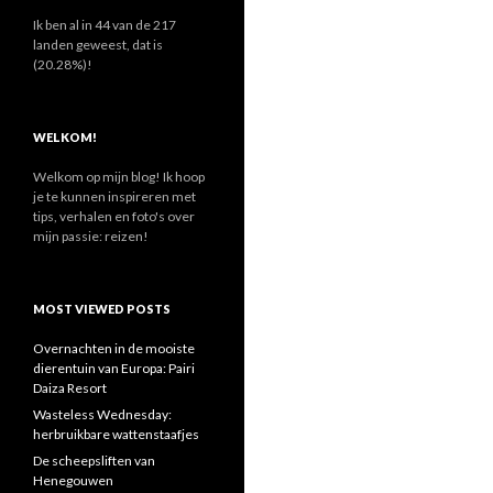
n
a
Ik ben al in 44 van de 217
a
landen geweest, dat is
r
(20.28%)!
:
WELKOM!
Welkom op mijn blog! Ik hoop
je te kunnen inspireren met
tips, verhalen en foto's over
mijn passie: reizen!
MOST VIEWED POSTS
Overnachten in de mooiste
dierentuin van Europa: Pairi
Daiza Resort
Wasteless Wednesday:
herbruikbare wattenstaafjes
De scheepsliften van
Henegouwen