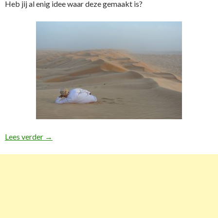
Heb jij al enig idee waar deze gemaakt is?
Lees verder
Favoriete foto’s #1
→