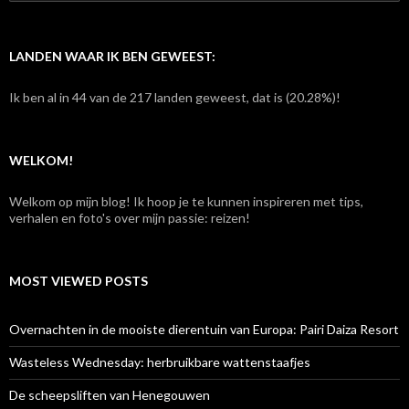
o
e
k
e
LANDEN WAAR IK BEN GEWEEST:
n
n
Ik ben al in 44 van de 217 landen geweest, dat is (20.28%)!
a
a
r
:
WELKOM!
Welkom op mijn blog! Ik hoop je te kunnen inspireren met tips,
verhalen en foto's over mijn passie: reizen!
MOST VIEWED POSTS
Overnachten in de mooiste dierentuin van Europa: Pairi Daiza Resort
Wasteless Wednesday: herbruikbare wattenstaafjes
De scheepsliften van Henegouwen