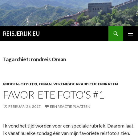
Zoeken
REISJERIJK.EU
SPRING
PRIMAI
NAAR
MENU
INHOUD
Tagarchief: rondreis Oman
MIDDEN-OOSTEN
,
OMAN
,
VERENIGDE ARABISCHE EMIRATEN
FAVORIETE FOTO’S #1
FEBRUARI 26, 2017
EEN REACTIE PLAATSEN
Ik vond het tijd worden voor een speciale rubriek. Daarom laat
ik vanaf nu elke zondag één van mijn favoriete reisfoto’s zien.