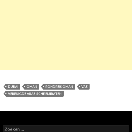
DUBAI
OMAN
RONDREIS OMAN
VAE
VERENIGDE ARABISCHE EMIRATEN
Z