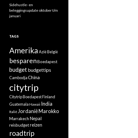
Sidehustle- en
beleggingsupdate oktober t/m
januari
TAGS
Amerika
Azië
België
besparen
Boedapest
budget
budgettips
China
Cambodja
citytrip
Citytrip Boedapest
Finland
India
Guatemala
Hawaii
Jordanië
Marokko
Italië
Nepal
Marrakech
reizen
reisbudget
roadtrip