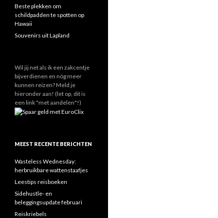
Beste plekken om
schildpadden te spotten op
Hawaii
Souvenirs uit Lapland
Wil jij net als ik een zakcentje
bijverdienen en nóg meer
kunnen reizen? Meld je
hieronder aan! (let op, dit is
een link "met aandelen"!)
MEEST RECENTE BERICHTEN
Wasteless Wednesday:
herbruikbare wattenstaafjes
Leestips reisboeken
Sidehustle- en
beleggingsupdate februari
Reiskriebels