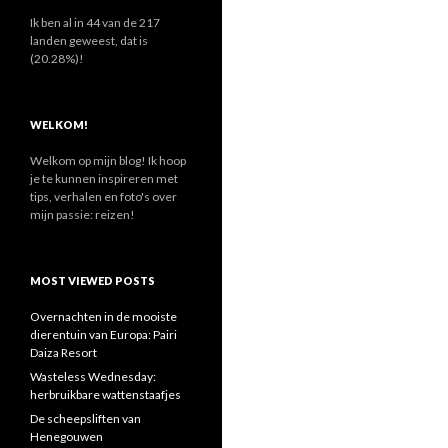
n
a
Ik ben al in 44 van de 217
a
landen geweest, dat is
r
(20.28%)!
:
WELKOM!
Welkom op mijn blog! Ik hoop
je te kunnen inspireren met
tips, verhalen en foto's over
mijn passie: reizen!
MOST VIEWED POSTS
Overnachten in de mooiste
dierentuin van Europa: Pairi
Daiza Resort
Wasteless Wednesday:
herbruikbare wattenstaafjes
De scheepsliften van
Henegouwen