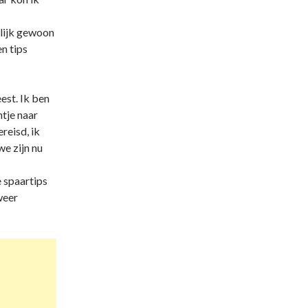
rlijk gewoon
n tips
est. Ik ben
tje naar
reisd, ik
e zijn nu
 spaartips
weer