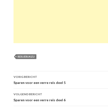
REISJERIJK.EU
VORIG BERICHT
Berichtnavigatie
Sparen voor een verre reis deel 5
VOLGEND BERICHT
Sparen voor een verre reis deel 6