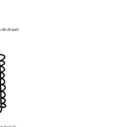
m de draad
ar kon ik