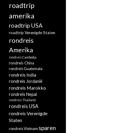
roadtrip
amerika
roadtrip USA
roadtrip Verenigde Staten
rondreis
Amerika
rondreis Cambodja
rondreis China
rondreis Guatemala
rondreis India
rondreis Jordanië
rondreis Marokko
rondreis Nepal
rondreis Thailand
rondreis USA
rondreis Verenigde
Staten
sparen
rondreis Vietnam