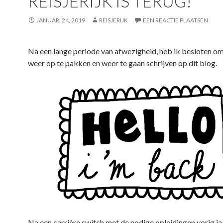
REISJERIJK IS TERUG!
JANUARI 24, 2019
REISJERIJK
EEN REACTIE PLAATSEN
Na een lange periode van afwezigheid, heb ik besloten o
weer op te pakken en weer te gaan schrijven op dit blog.
Na een carrière switch met de nodige opleidingen vorig ja