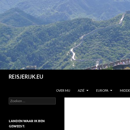
Zoeken
REISJERIJK.EU
SPRING NAAR INHOUD
OVER MIJ
AZIË
EUROPA
MIDD
Z
o
e
k
e
LANDEN WAAR IK BEN
n
GEWEEST: