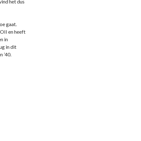
vind het dus
oe gaat.
II en heeft
n in
g in dit
n ’40.