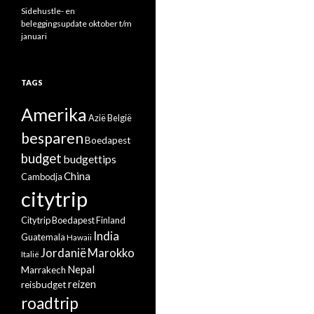
Sidehustle- en
beleggingsupdate oktober t/m
januari
TAGS
Amerika
Azië
België
besparen
Boedapest
budget
budgettips
China
Cambodja
citytrip
Citytrip Boedapest
Finland
India
Guatemala
Hawaii
Jordanië
Marokko
Italië
Nepal
Marrakech
reizen
reisbudget
roadtrip