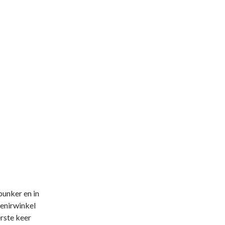
bunker en in
venirwinkel
erste keer