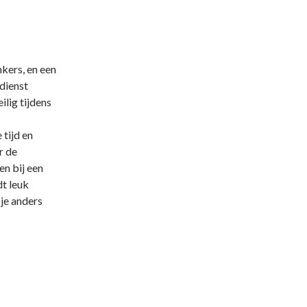
nkers, en een
dienst
ilig tijdens
 tijd en
r de
en bij een
dt leuk
je anders