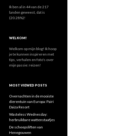
n
a
Ik ben al in 44 van de 217
a
landen geweest, dat is
r
(20.28%)!
:
WELKOM!
Welkom op mijn blog! Ik hoop
je te kunnen inspireren met
tips, verhalen en foto's over
mijn passie: reizen!
MOST VIEWED POSTS
Overnachten in de mooiste
dierentuin van Europa: Pairi
Daiza Resort
Wasteless Wednesday:
herbruikbare wattenstaafjes
De scheepsliften van
Henegouwen