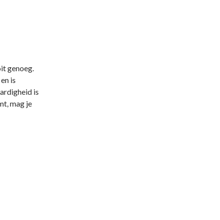
oit genoeg.
en is
ardigheid is
mt, mag je