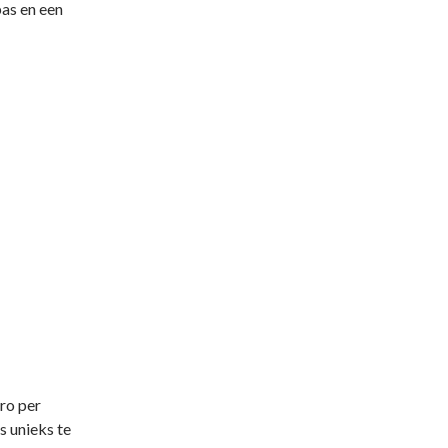
as en een
ro per
s unieks te