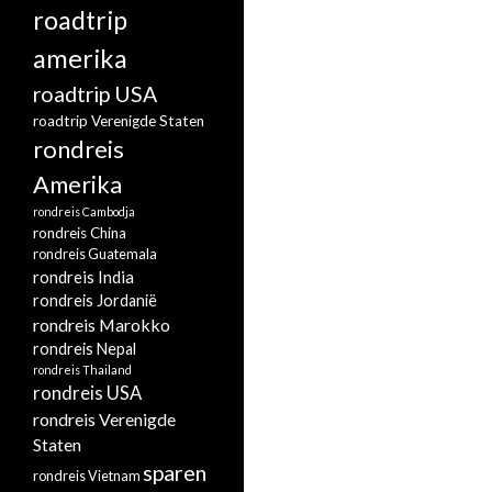
roadtrip
amerika
roadtrip USA
roadtrip Verenigde Staten
rondreis
Amerika
rondreis Cambodja
rondreis China
rondreis Guatemala
rondreis India
rondreis Jordanië
rondreis Marokko
rondreis Nepal
rondreis Thailand
rondreis USA
rondreis Verenigde
Staten
sparen
rondreis Vietnam