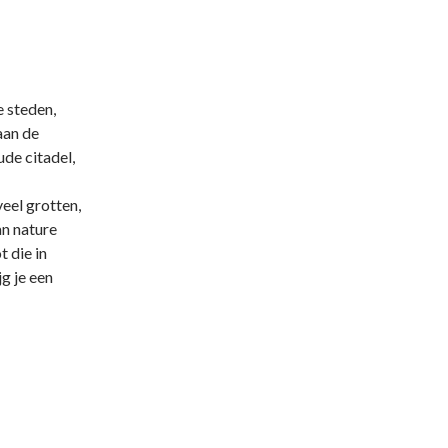
e steden,
aan de
ude citadel,
veel grotten,
an nature
t die in
jg je een