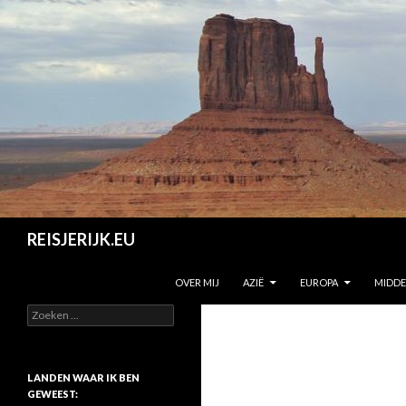
Zoeken
REISJERIJK.EU
SPRING NAAR INHOUD
OVER MIJ
AZIË
EUROPA
MIDD
Z
o
e
k
e
LANDEN WAAR IK BEN
n
GEWEEST: