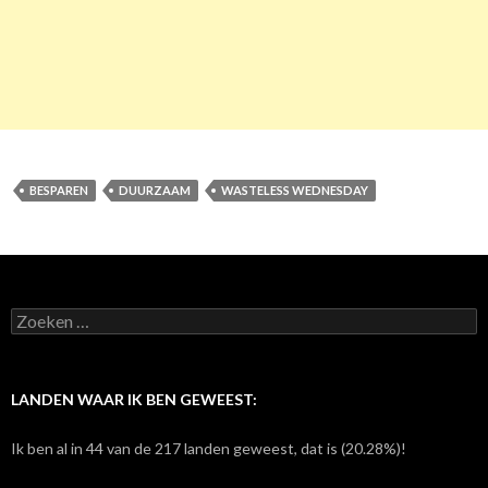
BESPAREN
DUURZAAM
WASTELESS WEDNESDAY
Z
o
e
k
e
LANDEN WAAR IK BEN GEWEEST:
n
n
Ik ben al in 44 van de 217 landen geweest, dat is (20.28%)!
a
a