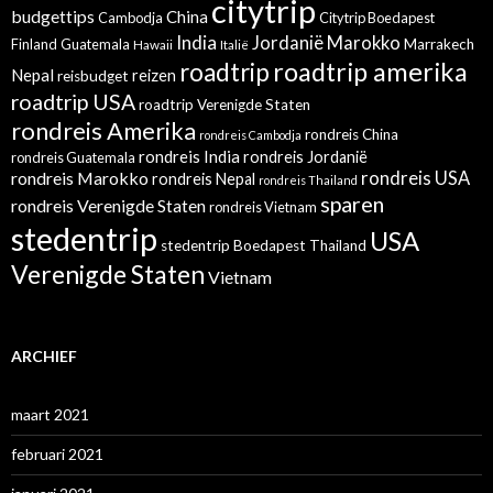
citytrip
budgettips
China
Cambodja
Citytrip Boedapest
India
Jordanië
Marokko
Finland
Guatemala
Marrakech
Hawaii
Italië
roadtrip amerika
roadtrip
Nepal
reizen
reisbudget
roadtrip USA
roadtrip Verenigde Staten
rondreis Amerika
rondreis China
rondreis Cambodja
rondreis India
rondreis Jordanië
rondreis Guatemala
rondreis Marokko
rondreis USA
rondreis Nepal
rondreis Thailand
sparen
rondreis Verenigde Staten
rondreis Vietnam
stedentrip
USA
stedentrip Boedapest
Thailand
Verenigde Staten
Vietnam
ARCHIEF
maart 2021
februari 2021