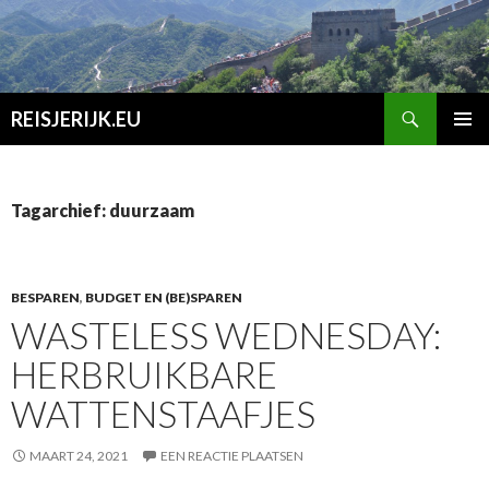
Zoeken
REISJERIJK.EU
SPRING
PRIMAI
NAAR
MENU
INHOUD
Tagarchief: duurzaam
BESPAREN
,
BUDGET EN (BE)SPAREN
WASTELESS WEDNESDAY:
HERBRUIKBARE
WATTENSTAAFJES
MAART 24, 2021
EEN REACTIE PLAATSEN