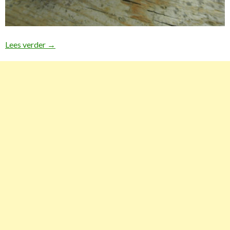
Lees verder
Wasteless Wednesday: herbruikbare wattenstaafje
→