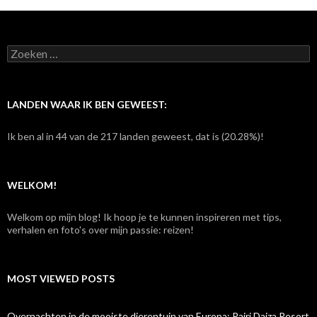
Z
o
e
k
e
LANDEN WAAR IK BEN GEWEEST:
n
n
Ik ben al in 44 van de 217 landen geweest, dat is (20.28%)!
a
a
r
:
WELKOM!
Welkom op mijn blog! Ik hoop je te kunnen inspireren met tips,
verhalen en foto's over mijn passie: reizen!
MOST VIEWED POSTS
Overnachten in de mooiste dierentuin van Europa: Pairi Daiza Resort