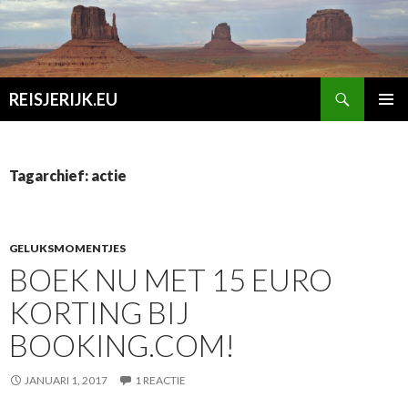
Zoeken
REISJERIJK.EU
SPRING
PRIMAI
NAAR
MENU
INHOUD
Tagarchief: actie
GELUKSMOMENTJES
BOEK NU MET 15 EURO
KORTING BIJ
BOOKING.COM!
JANUARI 1, 2017
1 REACTIE