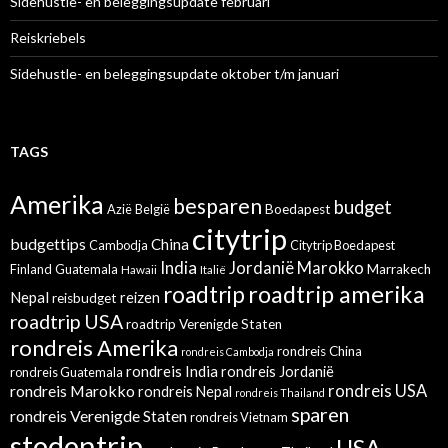
Sidehustle- en beleggingsupdate februari
Reiskriebels
Sidehustle- en beleggingsupdate oktober t/m januari
TAGS
Amerika
besparen
budget
Azië
België
Boedapest
citytrip
budgettips
China
Cambodja
Citytrip Boedapest
India
Jordanië
Marokko
Finland
Guatemala
Marrakech
Hawaii
Italië
roadtrip amerika
roadtrip
Nepal
reizen
reisbudget
roadtrip USA
roadtrip Verenigde Staten
rondreis Amerika
rondreis China
rondreis Cambodja
rondreis India
rondreis Jordanië
rondreis Guatemala
rondreis Marokko
rondreis USA
rondreis Nepal
rondreis Thailand
sparen
rondreis Verenigde Staten
rondreis Vietnam
stedentrip
USA