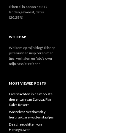
n
a
Ik ben al in 44 van de 217
a
landen geweest, dat is
r
(20.28%)!
:
WELKOM!
Welkom op mijn blog! Ik hoop
je te kunnen inspireren met
tips, verhalen en foto's over
mijn passie: reizen!
MOST VIEWED POSTS
Overnachten in de mooiste
dierentuin van Europa: Pairi
Daiza Resort
Wasteless Wednesday:
herbruikbare wattenstaafjes
De scheepsliften van
Henegouwen