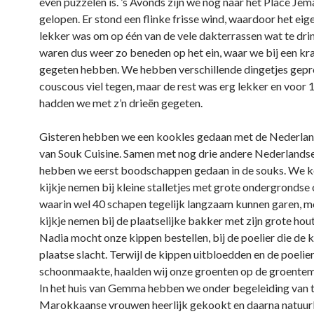
even puzzelen is. ’s Avonds zijn we nog naar het Place Jem
gelopen. Er stond een flinke frisse wind, waardoor het eige
lekker was om op één van de vele dakterrassen wat te dr
waren dus weer zo beneden op het ein, waar we bij een k
gegeten hebben. We hebben verschillende dingetjes gepr
couscous viel tegen, maar de rest was erg lekker en voor 
hadden we met z’n drieën gegeten.
Gisteren hebben we een kookles gedaan met de Nederl
van Souk Cuisine. Samen met nog drie andere Nederlands
hebben we eerst boodschappen gedaan in de souks. We 
kijkje nemen bij kleine stalletjes met grote ondergrondse
waarin wel 40 schapen tegelijk langzaam kunnen garen, 
kijkje nemen bij de plaatselijke bakker met zijn grote hou
Nadia mocht onze kippen bestellen, bij de poelier die de 
plaatse slacht. Terwijl de kippen uitbloedden en de poelie
schoonmaakte, haalden wij onze groenten op de groentem
In het huis van Gemma hebben we onder begeleiding van 
Marokkaanse vrouwen heerlijk gekookt en daarna natuurli