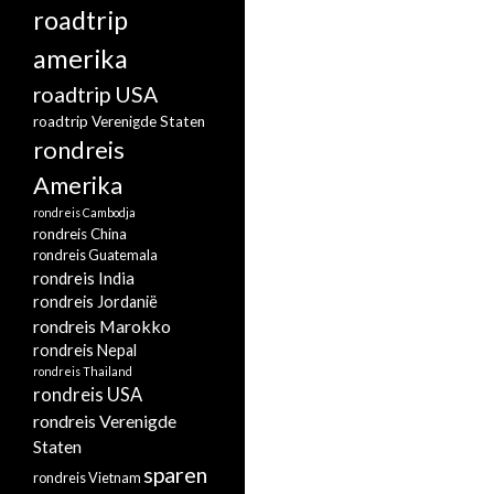
roadtrip
amerika
roadtrip USA
roadtrip Verenigde Staten
rondreis
Amerika
rondreis Cambodja
rondreis China
rondreis Guatemala
rondreis India
rondreis Jordanië
rondreis Marokko
rondreis Nepal
rondreis Thailand
rondreis USA
rondreis Verenigde
Staten
sparen
rondreis Vietnam