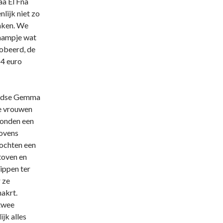
aa El Fna
nlijk niet zo
inken. We
raampje wat
obeerd, de
14 euro
andse Gemma
e vrouwen
konden een
 ovens
mochten een
toven en
kippen ter
r ze
akrt.
twee
jk alles