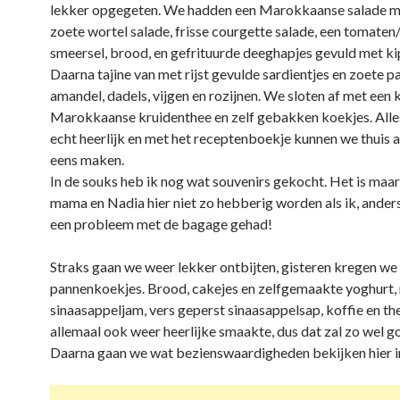
lekker opgegeten. We hadden een Marokkaanse salade m
zoete wortel salade, frisse courgette salade, een tomate
smeersel, brood, en gefrituurde deeghapjes gevuld met ki
Daarna tajine van met rijst gevulde sardientjes en zoete p
amandel, dadels, vijgen en rozijnen. We sloten af met een 
Marokkaanse kruidenthee en zelf gebakken koekjes. All
echt heerlijk en met het receptenboekje kunnen we thuis a
eens maken.
In de souks heb ik nog wat souvenirs gekocht. Het is maa
mama en Nadia hier niet zo hebberig worden als ik, ande
een probleem met de bagage gehad!
Straks gaan we weer lekker ontbijten, gisteren kregen we
pannenkoekjes. Brood, cakejes en zelfgemaakte yoghurt,
sinaasappeljam, vers geperst sinaasappelsap, koffie en th
allemaal ook weer heerlijke smaakte, dus dat zal zo wel go
Daarna gaan we wat bezienswaardigheden bekijken hier i