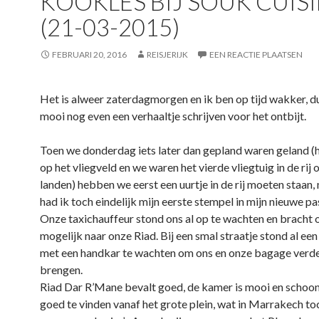
KOOKLES BIJ SOUK CUIS
(21-03-2015)
FEBRUARI 20, 2016
REISJERIJK
EEN REACTIE PLAATSEN
Het is alweer zaterdagmorgen en ik ben op tijd wakker, du
mooi nog even een verhaaltje schrijven voor het ontbijt.
Toen we donderdag iets later dan gepland waren geland (
op het vliegveld en we waren het vierde vliegtuig in de rij 
landen) hebben we eerst een uurtje in de rij moeten staan,
had ik toch eindelijk mijn eerste stempel in mijn nieuwe p
Onze taxichauffeur stond ons al op te wachten en bracht 
mogelijk naar onze Riad. Bij een smal straatje stond al ee
met een handkar te wachten om ons en onze bagage verde
brengen.
Riad Dar R’Mane bevalt goed, de kamer is mooi en schoon e
goed te vinden vanaf het grote plein, wat in Marrakech toc