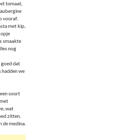
et tomaat,
n/aubergine
p vooraf.
asta met kip,
kopje
es smaakte
lles nog
r goed dat
rs hadden we
 een soort
 met
ee, wat
ed zitten.
n de medina.