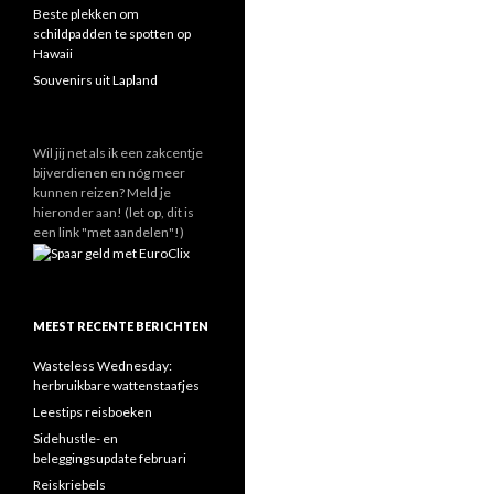
Beste plekken om
schildpadden te spotten op
Hawaii
Souvenirs uit Lapland
Wil jij net als ik een zakcentje
bijverdienen en nóg meer
kunnen reizen? Meld je
hieronder aan! (let op, dit is
een link "met aandelen"!)
MEEST RECENTE BERICHTEN
Wasteless Wednesday:
herbruikbare wattenstaafjes
Leestips reisboeken
Sidehustle- en
beleggingsupdate februari
Reiskriebels