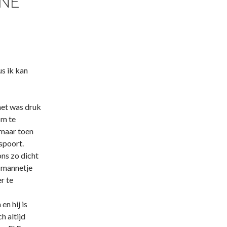
INE
s ik kan
het was druk
om te
 maar toen
aspoort.
ons zo dicht
n mannetje
r te
n hij is
h altijd