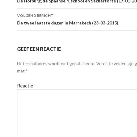
Berichtnavigatie
De Hofburg, de Spaanse rijschool en Sachertorte (17-01-20
VOLGEND BERICHT
De twee laatste dagen in Marrakech (23-03-2015)
GEEF EEN REACTIE
Het e-mailadres wordt niet gepubliceerd.
Vereiste velden zijn
met
*
Reactie