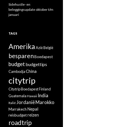
Sidehustle- en
beleggingsupdate oktober t/m
januari
TAGS
Amerika
Azië
België
besparen
Boedapest
budget
budgettips
China
Cambodja
citytrip
Citytrip Boedapest
Finland
India
Guatemala
Hawaii
Jordanië
Marokko
Italië
Nepal
Marrakech
reizen
reisbudget
roadtrip