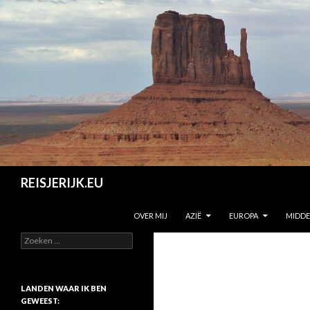
Zoeken
REISJERIJK.EU
SPRING NAAR INHOUD
OVER MIJ
AZIË
EUROPA
MIDD
Z
o
e
k
e
LANDEN WAAR IK BEN
n
GEWEEST: